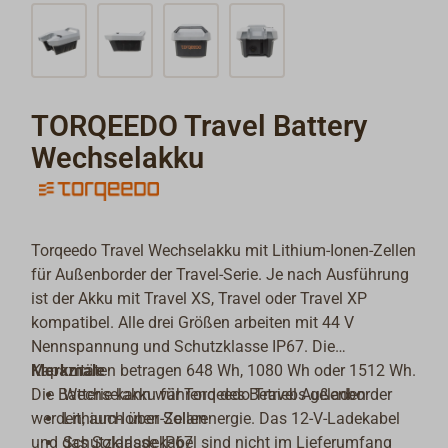
TORQEEDO Travel Battery
Wechselakku
Torqeedo Travel Wechselakku mit Lithium-Ionen-Zellen
für Außenborder der Travel-Serie. Je nach Ausführung
ist der Akku mit Travel XS, Travel oder Travel XP
kompatibel. Alle drei Größen arbeiten mit 44 V
Nennspannung und Schutzklasse IP67. Die
Kapazitäten betragen 648 Wh, 1080 Wh oder 1512 Wh.
Merkmale
Die Batterie kann während des Betriebs geladen
Wechselakku für Torqeedo Travel Außenborder
werden, auch über Solarenergie. Das 12-V-Ladekabel
Lithium-Ionen-Zellen
und das Solarladekabel sind nicht im Lieferumfang
Schutzklasse IP67