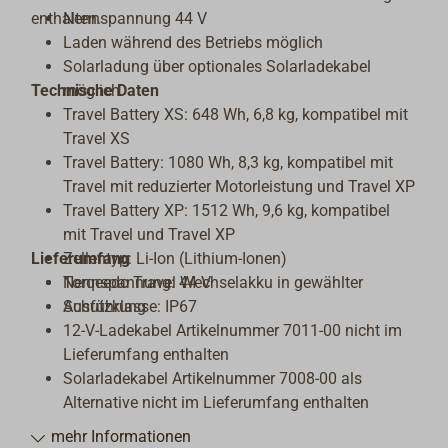
enthalten.
Nennspannung 44 V
Laden während des Betriebs möglich
Solarladung über optionales Solarladekabel
Technische Daten
möglich
Travel Battery XS: 648 Wh, 6,8 kg, kompatibel mit
Travel XS
Travel Battery: 1080 Wh, 8,3 kg, kompatibel mit
Travel mit reduzierter Motorleistung und Travel XP
Travel Battery XP: 1512 Wh, 9,6 kg, kompatibel
mit Travel und Travel XP
Lieferumfang
Zellentyp: Li-Ion (Lithium-Ionen)
Nennspannung: 44 V
Torqeedo Travel Wechselakku in gewählter
Schutzklasse: IP67
Ausführung
12-V-Ladekabel Artikelnummer 7011-00 nicht im
Lieferumfang enthalten
Solarladekabel Artikelnummer 7008-00 als
Alternative nicht im Lieferumfang enthalten
mehr Informationen