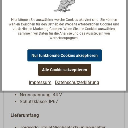
Laden während des Betriebs möglich
Solarladung über optionales Solarladekabel
möglich
Hier können Sie auswählen, welche Cookies aktiviert sind. Sie können
wählen zwischen für den Betrieb der Website erforderlichen Cookies und
Technische Daten
zusätzlichen Marketing-Cookies. Wenn Sie alle Cookies auswählen,
sammeln wir Daten für die Analyse und das Aussteuern von
Werbekampagnen.
Travel Battery XS: 648 Wh, 6,8 kg, kompatibel
mit Travel XS
Travel Battery: 1080 Wh, 8,3 kg, kompatibel mit
Nur funktionale Cookies akzeptieren
Travel mit reduzierter Motorleistung und Travel
XP
Alle Cookies akzeptieren
Travel Battery XP: 1512 Wh, 9,6 kg, kompatibel
mit Travel und Travel XP
Impressum
Datenschutzerklärung
Zellentyp: Li-Ion (Lithium-Ionen)
Nennspannung: 44 V
Schutzklasse: IP67
Lieferumfang
Torqeedo Travel Wechselakku in gewählter