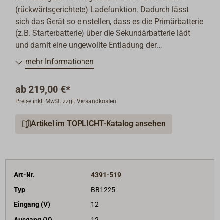
(rückwärtsgerichtete) Ladefunktion. Dadurch lässt
sich das Gerät so einstellen, dass es die Primärbatterie
(z.B. Starterbatterie) über die Sekundärbatterie lädt
und damit eine ungewollte Entladung der
Primärbatterie verhindert. Dabei wird mit einer
mehr Informationen
Konstantspannung (U-Kennlinie) von 13,3 V (=
Erhaltungsladung) geladen.
ab
219,00 €*
Preise inkl. MwSt. zzgl. Versandkosten
Artikel im TOPLICHT-Katalog ansehen
Art-Nr.
4391-519
Typ
BB1225
Eingang (V)
12
Ausgang (V)
12