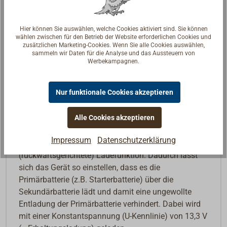
Beschreibung
Hier können Sie auswählen, welche Cookies aktiviert sind. Sie können
wählen zwischen für den Betrieb der Website erforderlichen Cookies und
zusätzlichen Marketing-Cookies. Wenn Sie alle Cookies auswählen,
Effizientes und leistungsstarkes Batterie-zu-Batterie-
sammeln wir Daten für die Analyse und das Aussteuern von
Ladegerät (kurz: B2B-ladegerät) mit „Buck-Boost-
Werbekampagnen.
Technologie“ der neusten Generation. Für sechs
gängige Batterietypen geeignet, darunter auch
Nur funktionale Cookies akzeptieren
Lithiumbatterien.
Alle Cookies akzeptieren
Ein Temperatursensor ist im Lieferumfang enthalten.
Impressum
Datenschutzerklärung
Alle Ladegeräte verfügen über eine bidirektionale
(rückwärtsgerichtete) Ladefunktion. Dadurch lässt
sich das Gerät so einstellen, dass es die
Primärbatterie (z.B. Starterbatterie) über die
Sekundärbatterie lädt und damit eine ungewollte
Entladung der Primärbatterie verhindert. Dabei wird
mit einer Konstantspannung (U-Kennlinie) von 13,3 V