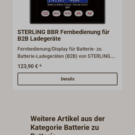
STERLING BBR Fernbedienung für
B2B Ladegeräte
Fernbedienung/Display für Batterie- zu
Batterie-Ladegeräten (B2B) von STERLING.
Mit ihr können remote die Funktionen des
123,90 € *
Ladegerätes wie eingestellt werden, zum
Beispiel Batterie-Typ, Ladekennlinien,
Details
Ladestrom, Alarmschwellen. Außerdem
können die wichtigsten aktuellen Daten
abgelesen werden, etwa anliegende
Ladespannung. Das Display ist geeignet für
STERLING B2B-Ladegeräte vom Typ BB
Weitere Artikel aus der
12225, BB1240, BB1270, BB12120,
Kategorie Batterie zu
BB12200.HINWEIS: Arbeitet optimal mit