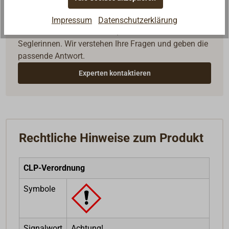
Fragen zum Artikel?
Impressum
Datenschutzerklärung
Reden Sie mit Handwerkern, Bootsbauern und
Seglerinnen. Wir verstehen Ihre Fragen und geben die
passende Antwort.
Experten kontaktieren
Rechtliche Hinweise zum Produkt
CLP-Verordnung
Symbole
Signalwort
Achtung!