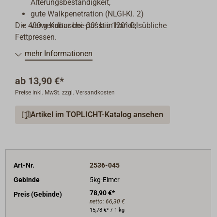
Alterungsbeständigkeit,
gute Walkpenetration (NLGI-Kl. 2)
Die 400 g-Kartusche passt in handelsübliche
verwendbar bei -30° bis 120° C,
Fettpressen.
mehr Informationen
ab
13,90 €*
Preise inkl. MwSt. zzgl. Versandkosten
Artikel im TOPLICHT-Katalog ansehen
Art-Nr.
2536-045
Gebinde
5kg-Eimer
78,90 €*
Preis (Gebinde)
netto:
66,30 €
15,78 €* / 1 kg