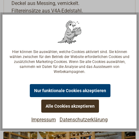
Deckel aus Messing, vernickelt.
Filtereinsätze aus V4A-Edelstahl.
Der Schraubdeckel mit O-Ring-Dichtung ermöglicht
einfache Inspektion und Reinigung.
Kunststoff - Deckelschlüssel liegt bei.
Einlass an der Unterseite, seitlicher Ausgang.
Hier können Sie auswählen, welche Cookies aktiviert sind. Sie können
Weitere Ausführungen und Größen sind lieferbar.
wählen zwischen für den Betrieb der Website erforderlichen Cookies und
zusätzlichen Marketing-Cookies. Wenn Sie alle Cookies auswählen,
sammeln wir Daten für die Analyse und das Aussteuern von
Zugelassen von RINA.
Werbekampagnen.
Downloads
Nur funktionale Cookies akzeptieren
Datenblatt
Datenblatt
Alle Cookies akzeptieren
Impressum
Datenschutzerklärung