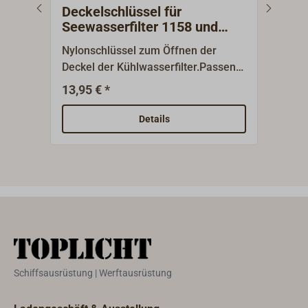
Deckelschlüssel für
Dec
Seewasserfilter 1158 und
Filt
1160
Nylonschlüssel zum Öffnen der
Deck
Deckel der Kühlwasserfilter.Passend
Öffn
für Typ 1158 und 1160.
Filte
13,95 € *
29,9
Kühl
zum 
Details
Schl
16 (
25 u
Schiffsausrüstung | Werftausrüstung