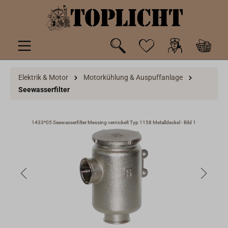
inhalt springen
Elektrik & Motor
Motorkühlung & Auspuffanlage
Seewasserfilter
2
1433*05 Seewasserfilter Messing vernickelt Typ 1158 Metalldeckel - Bild 1