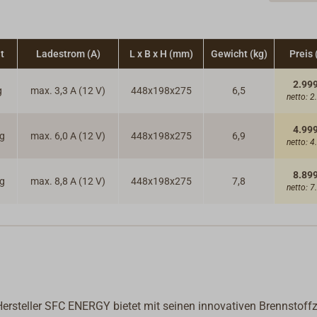
t
Ladestrom (A)
L x B x H (mm)
Gewicht (kg)
Preis 
2.999
g
max. 3,3 A (12 V)
448x198x275
6,5
netto:
2
4.999
ag
max. 6,0 A (12 V)
448x198x275
6,9
netto:
4
8.899
ag
max. 8,8 A (12 V)
448x198x275
7,8
netto:
7
Hersteller SFC ENERGY bietet mit seinen innovativen Brennstoffz