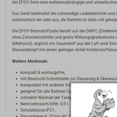
der EFOY-Serie eine wetterunabhängige und umweltschonen
Das Gerät beinhaltet die notwendige Ladeelektronik und s
automatisch ein oder aus, die Batterie ist stets voll gelad
Die EFOY-Brennstoffzelle beruht auf der DMFC (Direktme
ohne Zwischenschritte und große Wirkungsgradverluste in
(Methanol), ergänzt um Sauerstoff aus der Luft wird Str
Wasserdampf mit einem geringen Anteil Kohlenstoffdioxi
Weitere Merkmale:
kompakt & wartungsfrei,
mit Bluetooth-Schnittstelle zur Steuerung & Überwac
kompatibel mit anderen Stromquellen wie z. B. Sola
geeignet für alle Batterie-Typen mit 12 Volt und 24 Vo
schneller Wechsel der Tankpatrone,
Nennverbrauch/kWh: 0,9 l,
Schutzklasse IP21,
Einsatzbereich -20 bis 40 °C.