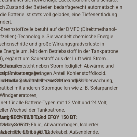
ach Zustand der Batterien bedarfsgerecht automatisch ein
die Batterie ist stets voll geladen, eine Tiefenentladung
ndert.
Brennstoffzelle beruht auf der DMFC (Direktmethanol-
fzellen)-Technologie. Sie wandelt chemische Energie
chenschritte und große Wirkungsgradverluste in
he Energie um. Mit dem Betriebsstoff in der Tankpatrone
), ergänzt um Sauerstoff aus der Luft wird Strom
t. Dabei entsteht neben Strom lediglich Abwärme und
Merkmale:
pf mit einem geringen Anteil Kohlenstoffdioxid.
akt & wartungsfrei,
 und außergewöhnlich umweltfreundlich!
Bluetooth-Schnittstelle zur Steuerung & Überwachung,
atibel mit anderen Stromquellen wie z. B. Solarpanelen
 Windgeneratoren,
net für alle Batterie-Typen mit 12 Volt und 24 Volt,
eller Wechsel der Tankpatrone,
fang EFOY 80 BT und EFOY 150 BT:
verbrauch/kWh: 0,9 l,
fzelle, Service Fluid, Abwärmebogen, Isolierter
tzklasse IP21,
lauch, Riemenbügel, Ladekabel, Außenblende,
tzbereich -20 bis 40 °C.