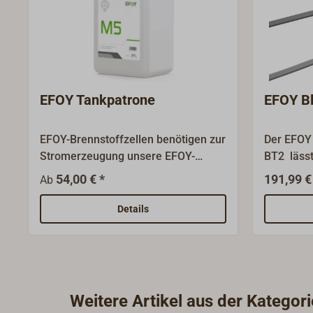
EFOY Tankpatrone
EFOY Bl
EFOY-Brennstoffzellen benötigen zur
Der EFOY
Stromerzeugung unsere EFOY-
BT2 lässt
Tankpatronen. Diese verfügen über
Brennstof
54,00 € *
191,99 €
Ab
ein speziell für EFOY-
Batterien
Brennstoffzellen entwickeltes,
somit die
Details
sicherheitsgeprüftes System und
Überwach
sind mit hochreinem Methanol
oder Tabl
befüllt. Durch den
Sicherheitsverschluss kommt man
nicht mit dem Betriebsstoff in
Weitere Artikel aus der Kategori
Berührung und kann sie in