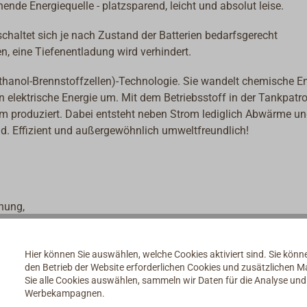
de Energiequelle - platzsparend, leicht und absolut leise.
chaltet sich je nach Zustand der Batterien bedarfsgerecht
en, eine Tiefenentladung wird verhindert.
thanol-Brennstoffzellen)-Technologie. Sie wandelt chemische E
 elektrische Energie um. Mit dem Betriebsstoff in der Tankpatr
om produziert. Dabei entsteht neben Strom lediglich Abwärme u
d. Effizient und außergewöhnlich umweltfreundlich!
hung,
rpanelen oder Windgeneratoren,
lt,
Hier können Sie auswählen, welche Cookies aktiviert sind. Sie kön
den Betrieb der Website erforderlichen Cookies und zusätzlichen 
Sie alle Cookies auswählen, sammeln wir Daten für die Analyse un
Werbekampagnen.