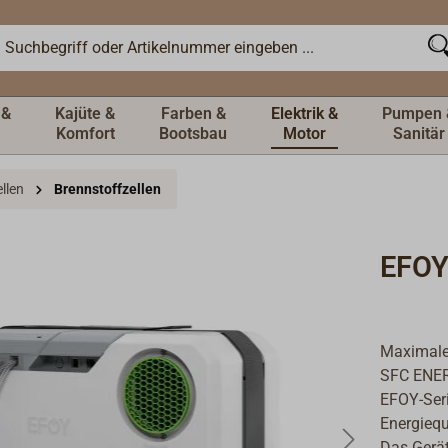
 &
Kajüte &
Farben &
Elektrik &
Pumpen 
Komfort
Bootsbau
Motor
Sanitär
llen
Brennstoffzellen
EFOY
Maximale 
SFC ENERG
EFOY-Ser
Energieque
Das Gerät