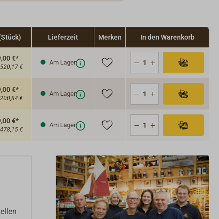
(Stück)
Lieferzeit
Merken
In den Warenkorb
,00 €*
Am Lager
.520,17 €
,00 €*
Am Lager
.200,84 €
,00 €*
Am Lager
.478,15 €
ellen