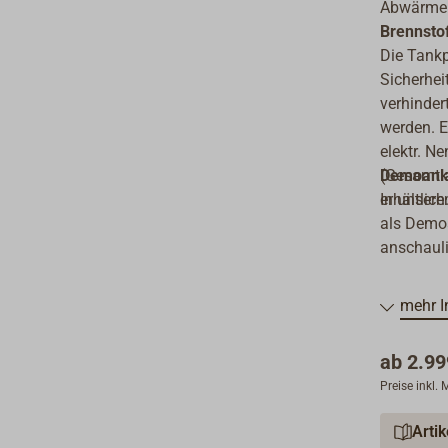
Abwärmero
Brennstof
Die Tankp
Sicherhei
verhinder
werden. E
elektr. N
(Gesamtka
Demoanl
erhältlich
In unsere
als Demoa
anschauli
mehr I
ab
2.99
Preise inkl.
Arti