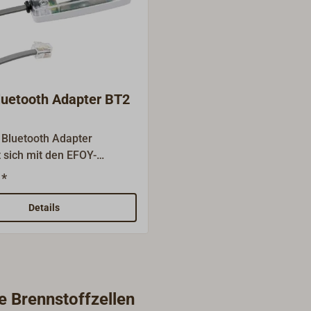
uetooth Adapter BT2
 Bluetooth Adapter
 sich mit den EFOY-
fzellen und EFOY-Lithium-
 *
 verbinden und ermöglicht
 Steuerung und
Details
ung via App vom Handy
et.
e Brennstoffzellen