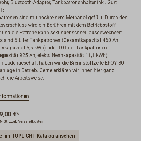
hr, Bluetooth-Adapter, Tankpatronenhalter inkl. Gurt
f:
atronen sind mit hochreinem Methanol gefüllt. Durch den
tsverschluss wird ein Berühren mit dem Betriebsstoff
t und die Patrone kann sekundenschnell ausgewechselt
s sind 5 Liter Tankpatronen (Gesamtkapazität 460 Ah,
ennkapazität 5,6 kWh) oder 10 Liter Tankpatronen
pazität 925 Ah, elektr. Nennkapazität 11,1 kWh)
age:
.
m Ladengeschäft haben wir die Brennstoffzelle EFOY 80
nlage in Betrieb. Gerne erklären wir Ihnen hier ganz
ch die Arbeitsweise.
nformationen
9,00 €*
 MwSt. zzgl. Versandkosten
kel im TOPLICHT-Katalog ansehen