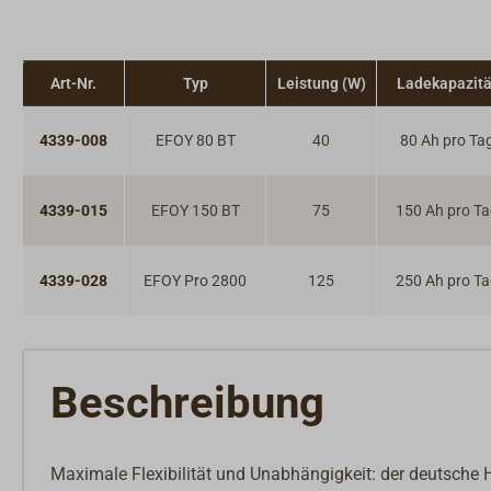
Art-Nr.
Typ
Leistung (W)
Ladekapazitä
4339-008
EFOY 80 BT
40
80 Ah pro Ta
4339-015
EFOY 150 BT
75
150 Ah pro T
4339-028
EFOY Pro 2800
125
250 Ah pro T
Beschreibung
Maximale Flexibilität und Unabhängigkeit: der deutsche 