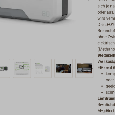
sich je n
oder aus, 
wird verhi
Die EFOY-
Brennstof
ohne Zwis
elektrisc
(Methanol
produzier
Weitere 
Wasserdam
komp
Effizient
mit 
komp
oder
geeig
schn
Lieferum
Nenn
Brennstof
Schu
Abgassch
Einsa