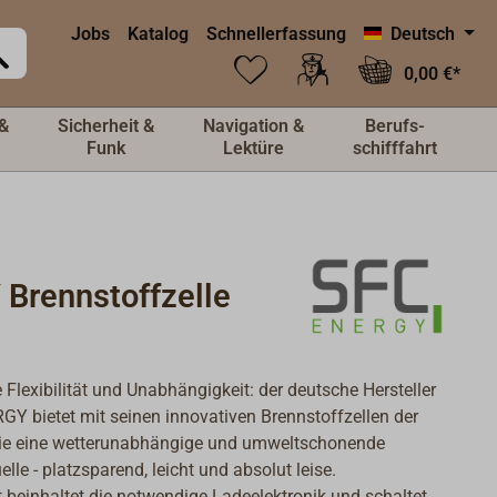
Jobs
Katalog
Schnellerfassung
Deutsch
0,00 €*
&
Sicherheit &
Navigation &
Berufs-
Funk
Lektüre
schifffahrt
 Brennstoffzelle
Flexibilität und Unabhängigkeit: der deutsche Hersteller
Y bietet mit seinen innovativen Brennstoffzellen der
ie eine wetterunabhängige und umweltschonende
lle - platzsparend, leicht und absolut leise.
 beinhaltet die notwendige Ladeelektronik und schaltet