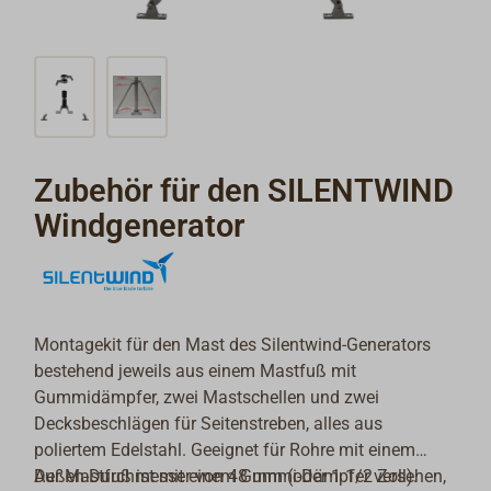
Zubehör für den SILENTWIND
Windgenerator
Montagekit für den Mast des Silentwind-Generators
bestehend jeweils aus einem Mastfuß mit
Gummidämpfer, zwei Mastschellen und zwei
Decksbeschlägen für Seitenstreben, alles aus
poliertem Edelstahl. Geeignet für Rohre mit einem
Außen-Durchmesser von 48 mm (oder 1 1/2 Zoll).
Der Mastfuß ist mit einem Gummi-Dämpfer versehen,