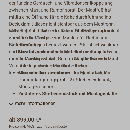
der für eine Geräusch- und Vibrationsentkoppelung
zwischen Mast und Rumpf sorgt. Der Mastfuß hat
mittig eine Öffnung für die Kabeldurchführung ins
Deck, damit diese nicht sichtbar aus dem Mastrohr
seitlich geführt werden müssen. Die Halterung kann
Mast-Rohr und Rohre der Seiten-Stützen gehören nicht
auch für die Montage von Masten für Radar- und
zum Lieferumfang.
Sattelitenanlagen benutzt werden. Sie ist schwenkbar
Lieferumfang:
und kann so auch auf schrägen Flächen angepasst
Mastfuß vormontiert:
Mittelteil mit Kabelführung,
montiert werden. Durch Gummi-Adapter kann die
2x Montagewinkel, Gummi-Mastaufnahme, Mast-
Vorrichtung an unterschiedliche Rohr-
Unterlegscheibe, Montagezubehör
Innendurchmesser des Mastes angepasst werden.
Mastschellen vormontiert
: 2x Mastschell, 2x
Gummidämpfungsprofil, 2x Strebenendstück,
Montagezubehör
2x
Unteres Strebenendstück mit Montageplatte
Gummiadapterhülse für Mastfuß
mehr Informationen
ab
399,00 €*
Preise inkl. MwSt. zzgl. Versandkosten