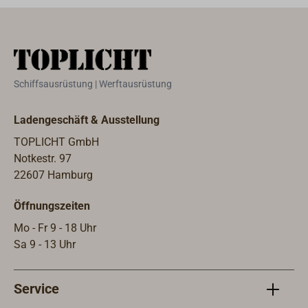
Komponenten ergeben ein
Gesamtsystem von höchster
Betriebssicherheit und
Zuverlässigkeit.Ähnlich wie eine
große Windkraftanlage verstellt der
Schiffsausrüstung | Werftausrüstung
SUPERWIND 350 seine Rotorblätter
und begrenzt somit die
Ladengeschäft & Ausstellung
aerodynamischen Lasten dort wo sie
entstehen, direkt am Rotor. Hohe
TOPLICHT GmbH
Kräfte auf die gesamte Struktur
Notkestr. 97
werden vermieden und die
22607 Hamburg
Lebensdauer erhöht. Der
Öffnungszeiten
Reglermechanismus ist vollständig in
die Nabe integriert und so gegen
Mo - Fr 9 - 18 Uhr
Umwelteinflüsse geschützt.Der
Sa 9 - 13 Uhr
SUPERWIND Typ 350-II verfügt über
eine noch bessere Lagertechnik und
Service
ist somit auch für sehr
anspruchsvolle Standorte geeignet.