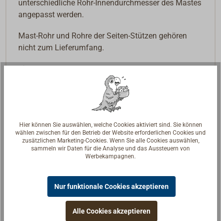
unterschiedliche Rohr-Innendurchmesser des Mastes
angepasst werden.
Mast-Rohr und Rohre der Seiten-Stützen gehören
nicht zum Lieferumfang.
Lieferumfang:
Mastfuß vormontiert:
Mittelteil mit
Kabelführung, 2x Montagewinkel, Gummi-
Mastaufnahme, Mast-Unterlegscheibe,
Montagezubehör
Hier können Sie auswählen, welche Cookies aktiviert sind. Sie können
wählen zwischen für den Betrieb der Website erforderlichen Cookies und
Mastschellen vormontiert
: 2x Mastschell, 2x
zusätzlichen Marketing-Cookies. Wenn Sie alle Cookies auswählen,
Gummidämpfungsprofil, 2x Strebenendstück,
sammeln wir Daten für die Analyse und das Aussteuern von
Werbekampagnen.
Montagezubehör
2x
Unteres Strebenendstück mit Montageplatte
Gummiadapterhülse für Mastfuß
Nur funktionale Cookies akzeptieren
Alle Cookies akzeptieren