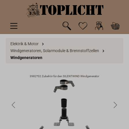
inhalt springen
Elektrik & Motor
Windgeneratoren, Solarmodule & Brennstoffzellen
Windgeneratoren
3982*02 Zubehör für den SILENTWIND Windgenerator