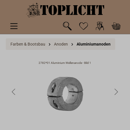
inhalt springen
Farben & Bootsbau
Anoden
Aluminiumanoden
2782*01 Aluminium Wellenanode - Bild 1