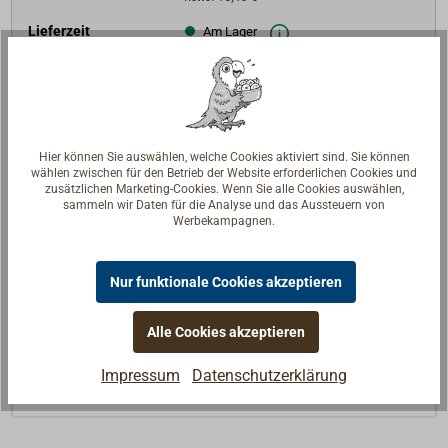
Lieferzeit
Am Lager
Merken
In den Warenkorb
Hier können Sie auswählen, welche Cookies aktiviert sind. Sie können
wählen zwischen für den Betrieb der Website erforderlichen Cookies und
zusätzlichen Marketing-Cookies. Wenn Sie alle Cookies auswählen,
sammeln wir Daten für die Analyse und das Aussteuern von
Werbekampagnen.
Beschreibung
Nur funktionale Cookies akzeptieren
Aluminiumanoden, zum Anschrauben auf die Welle.
Zur Verwendung in Salz-, Brack- oder Süßwasser.
Alle Cookies akzeptieren
Kurze Form, 2-teilig berbolzt mit mit
Edelstahlschrauben.
Impressum
Datenschutzerklärung