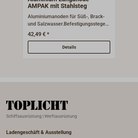
AMPAK mit Stahlsteg
Sta
Aluminiumanoden für Süß-, Brack-
Für 
und Salzwasser.Befestigungsstege
Lang
aus Stahl, ungebohrt, zum
unge
42,49 € *
1
Ab
Verschweißen am Stahlrumpf.
Ansc
Details
Schiffsausrüstung | Werftausrüstung
Ladengeschäft & Ausstellung