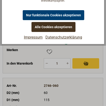
Werbekampagnen.
D2 (mm)
50
D1 (mm)
78
Nur funktionale Cookies akzeptieren
L (mm)
21
Gewicht (g)
320
Alle Cookies akzeptieren
19,94 €*
Preis (Stück)
netto:
16,76 €
Impressum
Datenschutzerklärung
Lieferzeit
Am Lager
Merken
In den Warenkorb
Art-Nr.
2746-060
D2 (mm)
60
D1 (mm)
115