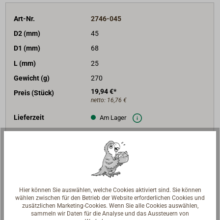
Art-Nr.
2746-045
D2 (mm)
45
D1 (mm)
68
L (mm)
25
Gewicht (g)
270
19,94 €*
Preis (Stück)
netto:
16,76 €
Lieferzeit
Am Lager
Merken
In den Warenkorb
Hier können Sie auswählen, welche Cookies aktiviert sind. Sie können
wählen zwischen für den Betrieb der Website erforderlichen Cookies und
zusätzlichen Marketing-Cookies. Wenn Sie alle Cookies auswählen,
Art-Nr.
2746-050
sammeln wir Daten für die Analyse und das Aussteuern von