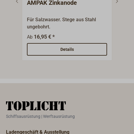
AMPAK Zinkanode
AMP
Alu
Für Salzwasser. Stege aus Stahl
Spez
ungebohrt.
aus 
Alum
16,95 € *
4
Ab
Ab
und 
am A
Details
Schiffsausrüstung | Werftausrüstung
Ladengeschäft & Ausstellung