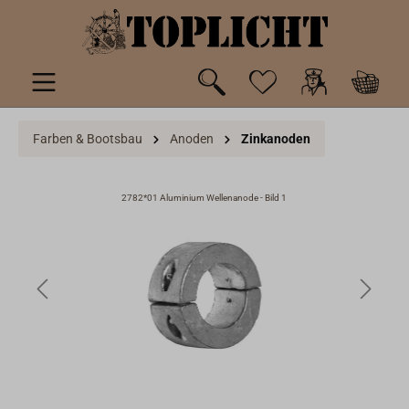
inhalt springen
Farben & Bootsbau
Anoden
Zinkanoden
2782*01 Aluminium Wellenanode - Bild 1