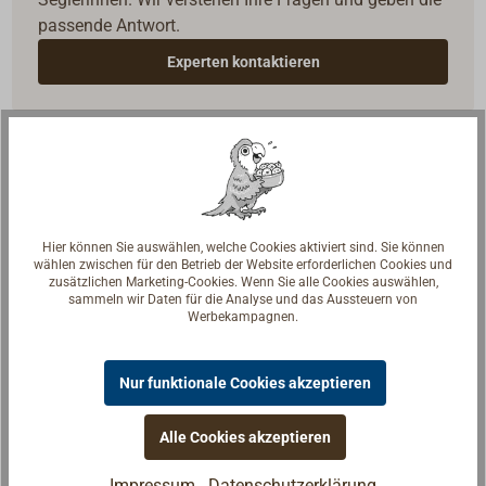
passende Antwort.
Experten kontaktieren
Rechtliche Hinweise zum Produkt
Hier können Sie auswählen, welche Cookies aktiviert sind. Sie können
CLP-Verordnung
wählen zwischen für den Betrieb der Website erforderlichen Cookies und
zusätzlichen Marketing-Cookies. Wenn Sie alle Cookies auswählen,
sammeln wir Daten für die Analyse und das Aussteuern von
Symbole
Werbekampagnen.
Nur funktionale Cookies akzeptieren
Signalwort
Gefahr!
H-Sätze
H225, H315, H319, H332, H335
Alle Cookies akzeptieren
P-Sätze
P102, P210, P240, P241, P242, P243,
Impressum
Datenschutzerklärung