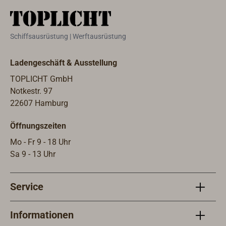
sauberes, fusselfreies Tuch
verwenden und während der Arbeit
regelmäßig wechseln. Nur auf
Schiffsausrüstung | Werftausrüstung
trockenen Untergründen anwenden.
Sicherheits- und
Ladengeschäft & Ausstellung
Verarbeitungshinweise auf Gebinde
und Sicherheitsdatenblatt
TOPLICHT GmbH
beachten.Technische
Notkestr. 97
DatenAnwendungsbereich:
22607 Hamburg
Reinigung und Entfettung von
Öffnungszeiten
Polyester- und Gelcoat-Oberflächen
vor
Mo - Fr 9 - 18 Uhr
WeiterbehandlungApplikationsmetho
Sa 9 - 13 Uhr
de: Mit fusselfreiem Tuch auftragen
und gründlich abwischen
Service
Informationen