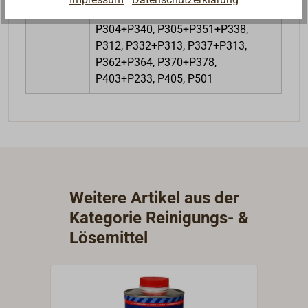
P261, P264, P271, P280, P302+P352,
P304+P340, P305+P351+P338,
P312, P332+P313, P337+P313,
P362+P364, P370+P378,
P403+P233, P405, P501
Weitere Artikel aus der
Kategorie Reinigungs- &
Lösemittel