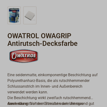
OWATROL OWAGRIP
Antirutsch-Decksfarbe
Eine seidenmatte, einkomponentige Beschichtung auf
Polyurethanharz-Basis, die als rutschhemmender
Schlussanstrich im Innen- und Außenbereich
verwendet werden kann.
Die Beschichtung wirkt zweifach rutschhemmend
durch das enthaltene Granulat sowie die raue
Anwendung:
Vor dem Streichen den Untergrund gut