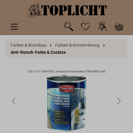
inhalt springen
Farben & Bootsbau
Farben & Konservierung
Anti-Rutsch-Farbe & Zusätze
2501-101 OWATROL Antirutsch-Decksfarbe OWAGRIP weiß