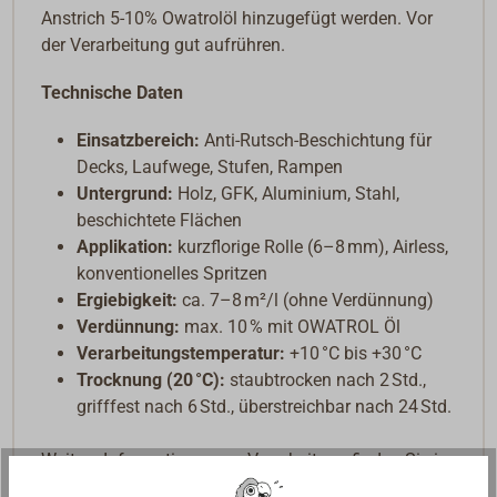
Anstrich 5-10% Owatrolöl hinzugefügt werden. Vor
der Verarbeitung gut aufrühren.
Technische Daten
Einsatzbereich:
Anti-Rutsch-Beschichtung für
Decks, Laufwege, Stufen, Rampen
Untergrund:
Holz, GFK, Aluminium, Stahl,
beschichtete Flächen
Applikation:
kurzflorige Rolle (6–8 mm), Airless,
konventionelles Spritzen
Ergiebigkeit:
ca. 7–8 m²/l (ohne Verdünnung)
Verdünnung:
max. 10 % mit OWATROL Öl
Verarbeitungstemperatur:
+10 °C bis +30 °C
Trocknung (20 °C):
staubtrocken nach 2 Std.,
grifffest nach 6 Std., überstreichbar nach 24 Std.
Weitere Informationen zur Verarbeitung finden Sie im
Technischen Datenblatt unter "Downloads".