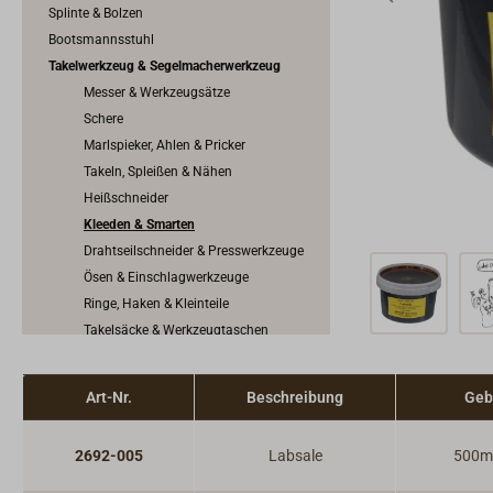
Splinte & Bolzen
Bootsmannsstuhl
Takelwerkzeug & Segelmacherwerkzeug
Messer & Werkzeugsätze
Schere
Marlspieker, Ahlen & Pricker
Takeln, Spleißen & Nähen
Heißschneider
Kleeden & Smarten
Drahtseilschneider & Presswerkzeuge
Ösen & Einschlagwerkzeuge
Ringe, Haken & Kleinteile
Takelsäcke & Werkzeugtaschen
Segeltuch, Planen & Zubehör
SKYLOTEC Mastzugang & Absturzsicherung
Art-Nr.
Beschreibung
Geb
2692-005
Labsale
500m