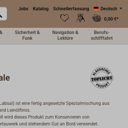
Jobs
Katalog
Schnellerfassung
Deutsch
0,00 €*
&
Sicherheit &
Navigation &
Berufs-
Funk
Lektüre
schifffahrt
ale
Labsal) ist eine fertig angesetzte Spezialmischung aus
nd Leinölfirnis.
ell wird dieses Produkt zum Konservieren von
ertauwerk und stehendem Gut an Bord verwendet.