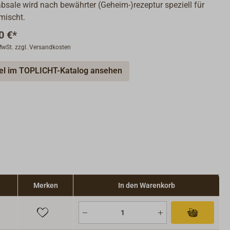
bsale wird nach bewährter (Geheim-)rezeptur speziell für
mischt.
0 €*
 MwSt. zzgl. Versandkosten
kel im TOPLICHT-Katalog ansehen
Merken
In den Warenkorb