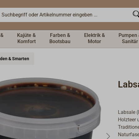
 &
Kajüte &
Farben &
Elektrik &
Pumpen 
Komfort
Bootsbau
Motor
Sanitär
den & Smarten
Labs
Labsale (
Holzteer u
Tradition
Naturfas