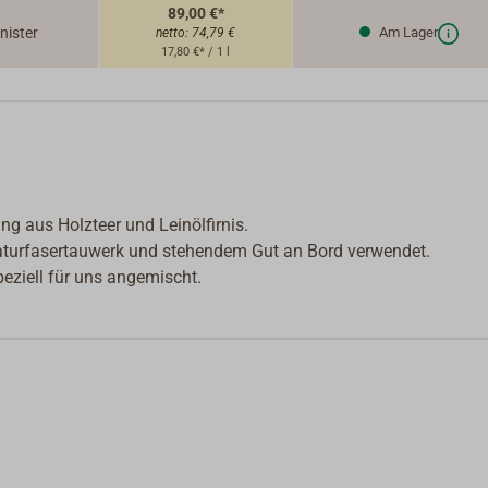
89,00 €*
nister
Am Lager
netto:
74,79 €
17,80 €* / 1 l
ng aus Holzteer und Leinölfirnis.
Naturfasertauwerk und stehendem Gut an Bord verwendet.
eziell für uns angemischt.