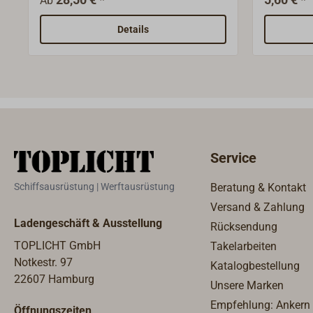
Ab
klassische Profi-Werkzeug in
Taklerei
Deutschland fertigen.Sauber aus
mit imprä
Details
Eschenholz gedrechselt, mit
Rappeltuc
geradem Stiel und passender Keep.
benötigt,
Tauwerk b
Service
Schiffsausrüstung | Werftausrüstung
Beratung & Kontakt
Versand & Zahlung
Ladengeschäft & Ausstellung
Rücksendung
TOPLICHT GmbH
Takelarbeiten
Notkestr. 97
Katalogbestellung
22607 Hamburg
Unsere Marken
Empfehlung: Ankern
Öffnungszeiten