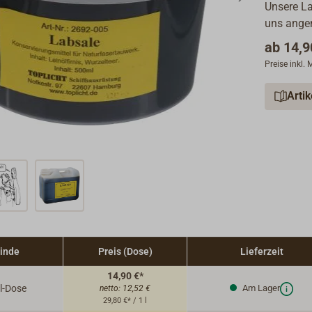
Unsere La
uns ange
ab
14,9
Preise inkl.
Arti
inde
Preis (Dose)
Lieferzeit
14,90 €*
l-Dose
Am Lager
netto:
12,52 €
29,80 €* / 1 l