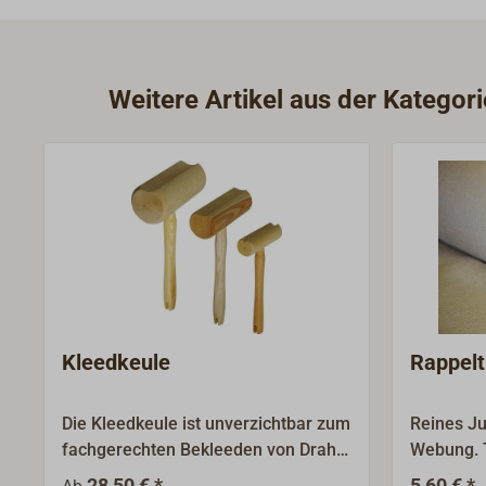
Weitere Artikel aus der Kategor
Kleedkeule
Rappel
Die Kleedkeule ist unverzichtbar zum
Reines Ju
fachgerechten Bekleeden von Draht
Webung. 
im stehenden Gut.Wir lassen dieses
120 cm br
28,50 € *
5,60 € *