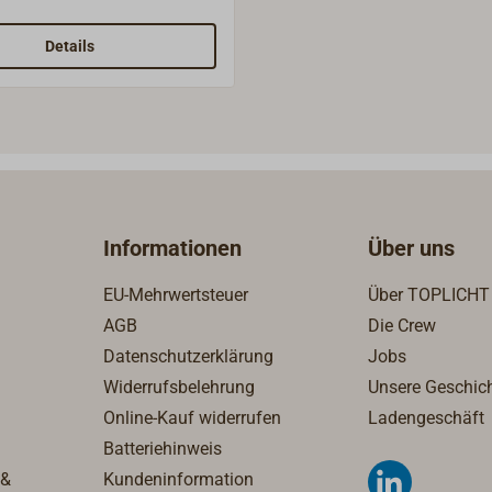
 zum Smarten (Bewickeln
gnierten
Details
hstreifen) eines Drahtes
 bevor dieser mit dünnem
ekleedet wird.
Informationen
Über uns
EU-Mehrwertsteuer
Über TOPLICHT
AGB
Die Crew
Datenschutzerklärung
Jobs
Widerrufsbelehrung
Unsere Geschic
Online-Kauf widerrufen
Ladengeschäft
Batteriehinweis
 &
Kundeninformation