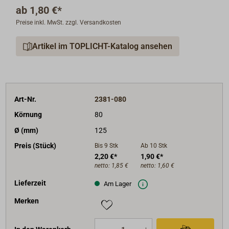
Schleifmaus. Die vielfache Lochung sorgt immer für
ab
1,80 €*
optimale Staubabsaugung und ihr Arbeitsbereich
Preise inkl. MwSt. zzgl. Versandkosten
bleibt sauber. Die Kletthaftung erlaubt einen schnellen
Schleifmittelwechsel.
Artikel im TOPLICHT-Katalog ansehen
Runde Schleifscheiben, geeignet vor allem für
Exzenterschleifmaschinen. Durchmesser 125 mm oder
150 mm.
Art-Nr.
2381-080
Körnung
80
Ø (mm)
125
Preis (Stück)
Bis 9
Stk
Ab 10
Stk
2,20 €*
1,90 €*
netto:
1,85 €
netto:
1,60 €
Lieferzeit
Am Lager
Merken