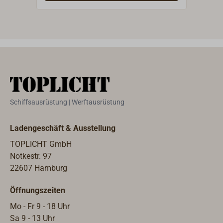
Schleiffläche ist plan, die Grifffläche
Schl
bedienungsfreundlich
werde
gerundet.Farbe schwarz,
mit 
Schleiffläche 130 x 70 mm.
Scha
sich
Plans
mm.
Schiffsausrüstung | Werftausrüstung
Ladengeschäft & Ausstellung
TOPLICHT GmbH
Notkestr. 97
22607 Hamburg
Öffnungszeiten
Mo - Fr 9 - 18 Uhr
Sa 9 - 13 Uhr