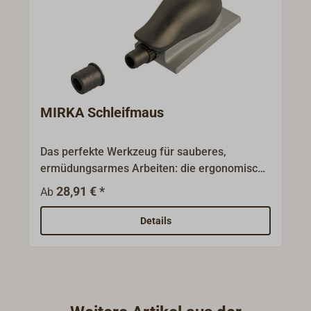
MIRKA Schleifmaus
Das perfekte Werkzeug für sauberes,
ermüdungsarmes Arbeiten: die ergonomische
Form der Schleifmaus mit besonders griffiger
28,91 € *
Ab
Oberfläche erleichtert das Schleifen
erheblich.Die besonders beim Handschliff
Details
auftretenden gesundheitlichen Belastungen
lassen sich durch die integrierte Absaugung
mit Regulierung stark veringern.Auch die
Standzeiten des Schleifmittels sind durch die
Absaugung eindeutig höher.Schneller