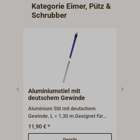
Kategorie Eimer, Pütz &
Schrubber
Aluminiumstiel mit
ANK
deutschem Gewinde
Aluminium Stil mit deutschem
ANKE
Gewinde, L = 1,30 m.Geeignet für
Deck
VIKAN-Igelbürste und Dweil mit
Poly
11,90 € *
12,5
deutschem Gewinde. Hinweis: Bitte
Bors
beachten Sie, dass für Artikel über
Unte
Details