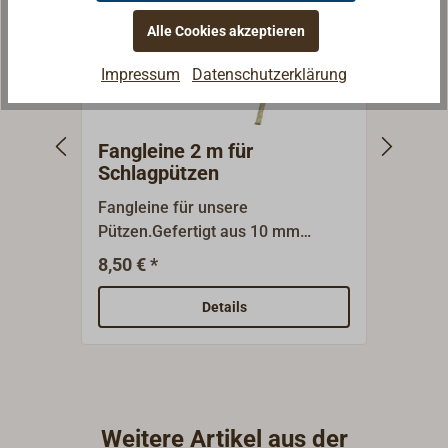
Alle Cookies akzeptieren
Impressum
Datenschutzerklärung
Fangleine 2 m für
Kuns
Schlagpützen
Fangleine für unsere
Leicht
Pützen.Gefertigt aus 10 mm
verzi
Spleitex-Tauwerk.Länge 2,00 m,
Fangl
8,50 € *
12,50
fertig eingespleißt an die Pütz und
splei
mit traditionellem Fallreepsknoten
SPLEI
Details
am anderen Ende der Leine.
tradi
Lieferung nur zusammen mit einer
Ende.
Pütz, die Pütz muss separat
bestellt werden.
Weitere Artikel aus der