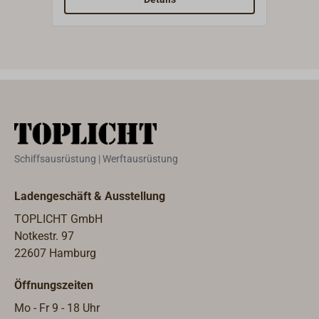
1,10 m Länge erhöhte
Buch
Versandkosten anfallen.
mm.B
ohne 
Schiffsausrüstung | Werftausrüstung
Ladengeschäft & Ausstellung
TOPLICHT GmbH
Notkestr. 97
22607 Hamburg
Öffnungszeiten
Mo - Fr 9 - 18 Uhr