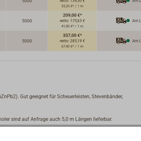
5000
Am L
netto:
139,50 €
33,20 €* / 1 m
209,00 €*
5000
Am L
netto:
175,63 €
41,80 €* / 1 m
337,00 €*
5000
Am L
netto:
283,19 €
67,40 €* / 1 m
ZnPb2). Gut geeignet für Scheuerleisten, Stevenbänder,
holer sind auf Anfrage auch 5,0 m Längen lieferbar.