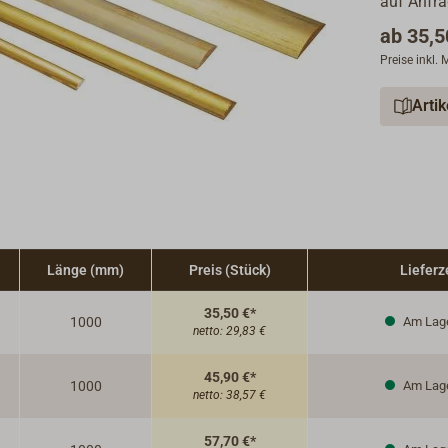
auf Anfra
ab
35,5
Preise inkl.
Arti
Länge (mm)
Preis (Stück)
Lieferz
35,50 €*
1000
Am Lag
netto:
29,83 €
45,90 €*
1000
Am Lag
netto:
38,57 €
57,70 €*