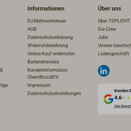
Transportkosten an.
Informationen
Über uns
EU-Mehrwertsteuer
Über TOPLICHT
AGB
Die Crew
Datenschutzerklärung
Jobs
Widerrufsbelehrung
Unsere Geschic
Online-Kauf widerrufen
Ladengeschäft
Batteriehinweis
 &
Kundeninformation
ChemBiozidDV
tige
Impressum
Kunden 
Datenschutzeinstellungen
4.6
★
★
Alle Bewe