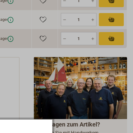
ager
ager
ager
Fragen zum Artikel?
Reden Sie mit Handwerkern,