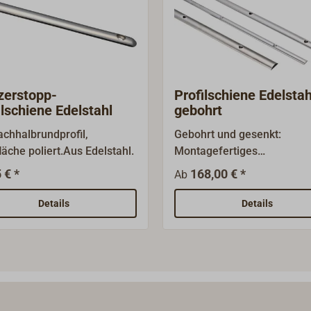
zerstopp-
Profilschiene Edelstah
ilschiene Edelstahl
gebohrt
achhalbrundprofil,
Gebohrt und gesenkt:
läche poliert.Aus Edelstahl.
Montagefertiges
Flachhalbrundprofil aus
 € *
168,00 € *
Ab
Edelstahl A4 (AISI316), ge
Oberfläche glänzendLiefer
Details
Details
nur in ganzen Längen von 
m.Bitte bestellen Sie dazu 
eine durch 3 teilbare
Menge.Ganze Längen sind
Sperrgut bzw. Speditionswa
Es fallen erhöhte