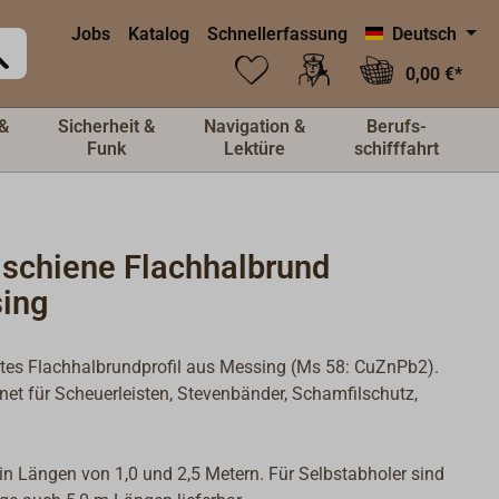
Jobs
Katalog
Schnellerfassung
Deutsch
0,00 €*
&
Sicherheit &
Navigation &
Berufs-
Funk
Lektüre
schifffahrt
lschiene Flachhalbrund
ing
tes Flachhalbrundprofil aus Messing (Ms 58: CuZnPb2).
net für Scheuerleisten, Stevenbänder, Schamfilschutz,
 in Längen von 1,0 und 2,5 Metern. Für Selbstabholer sind