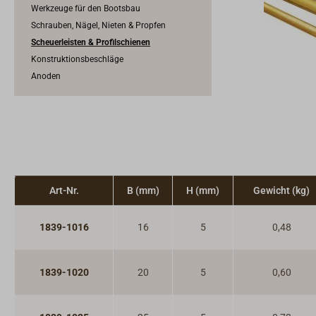
Werkzeuge für den Bootsbau
Schrauben, Nägel, Nieten & Propfen
Scheuerleisten & Profilschienen
Konstruktionsbeschläge
Anoden
Art-Nr.
B (mm)
H (mm)
Gewicht (kg)
1839-1016
16
5
0,48
1839-1020
20
5
0,60