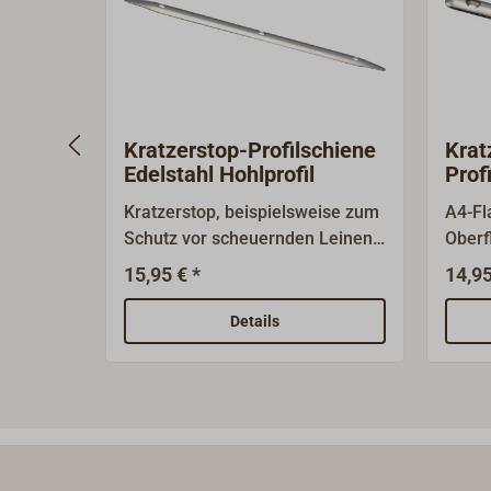
bestellen Sie dazu eine durch 5
teilbare Menge.
Kratzerstop-Profilschiene
Krat
Edelstahl Hohlprofil
Prof
Kratzerstop, beispielsweise zum
A4-Fl
Schutz vor scheuernden Leinen.
Oberf
Aus gestanztem A2-Edelstahl-
15,95 € *
14,95
Blech, Oberfläche poliert.
Details