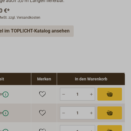
ge auch 5,0 m Längen lieferbar.
0 €*
 MwSt. zzgl. Versandkosten
kel im TOPLICHT-Katalog ansehen
eit
Merken
In den Warenkorb
er
er