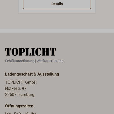
London. Optisch ein voller Ring mit
Details
Fuß, dadurch wirkt der Beschlag im
Design traditioneller und hebt sich in
der Anmutung wohltuend von
herkömmlichen Ringmuttern ab.
Dazu kommt, dass die Oberfläche
durch das Gussverfahren lebendig
wirkt.
Schiffsausrüstung | Werftausrüstung
Ladengeschäft & Ausstellung
TOPLICHT GmbH
Notkestr. 97
22607 Hamburg
Öffnungszeiten