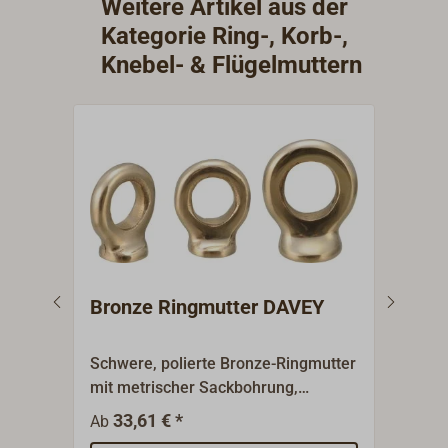
Weitere Artikel aus der
Kategorie Ring-, Korb-,
Knebel- & Flügelmuttern
Bronze Ringmutter DAVEY
Flü
Schwere, polierte Bronze-Ringmutter
Flüg
mit metrischer Sackbohrung,
V4A,
hergestellt im Sandgussvverfahren
33,61 € *
2
Ab
Ab
vom Traditionshersteller DAVEY aus