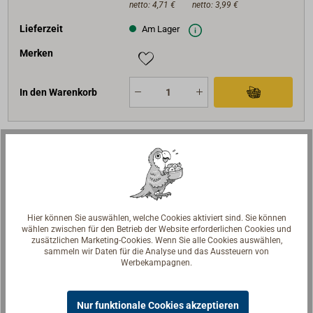
netto:
4,71 €
netto:
3,99 €
Lieferzeit
Am Lager
Merken
In den Warenkorb
Art-Nr.
1685-124
D (mm)
24
H (mm)
90
Hier können Sie auswählen, welche Cookies aktiviert sind. Sie können
M (mm)
20
wählen zwischen für den Betrieb der Website erforderlichen Cookies und
zusätzlichen Marketing-Cookies. Wenn Sie alle Cookies auswählen,
D1 (mm)
50
sammeln wir Daten für die Analyse und das Aussteuern von
Werbekampagnen.
Preis (Stück)
Bis 4
Stk
Ab 5
Stk
10,50 €*
8,90 €*
netto:
8,82 €
netto:
7,48 €
Nur funktionale Cookies akzeptieren