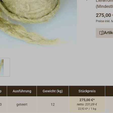
Lieferfor
(Mindestl
275,00 
Preise inkl.
Arti
p
Ausführung
Gewicht (kg)
Stückpreis
275,00 €*
.3
geteert
12
netto:
231,09 €
22,92 €* / 1 kg