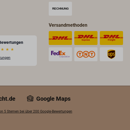
Versandmethoden
Bewertungen
★
★
★
rtungen
cht.de
Google Maps
von 5 Sternen bei über 200 Google-Bewertungen