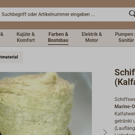
 &
Kajüte &
Farben &
Elektrik &
Pumpen 
Komfort
Bootsbau
Motor
Sanitär
tmaterial
Schi
(Kalf
Schiffswe
Marine-O
Kalfatwer
getränkt 
(Laufläng