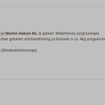
 Typ
Marine-Oakum No. 3
, geteert. Mittelfeines, langfaseriges
olzteer getränkt und bandförmig zu Knäueln à ca. 4kg aufgewicke
g (Mindestliefermenge).