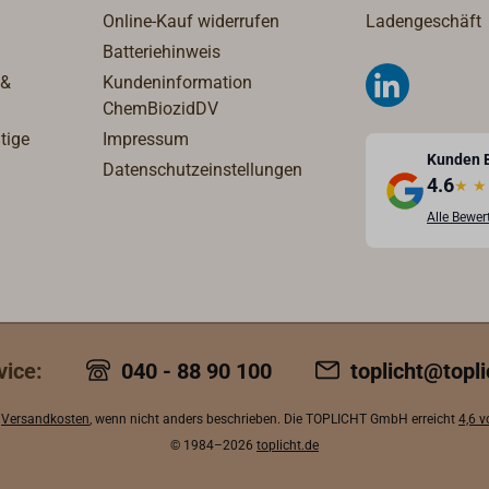
Online-Kauf widerrufen
Ladengeschäft
Batteriehinweis
 &
Kundeninformation
ChemBiozidDV
tige
Impressum
Kunden 
Datenschutzeinstellungen
4.6
★
★
Alle Bewe
vice:
040 - 88 90 100
toplicht@topli
.
Versandkosten
, wenn nicht anders beschrieben. Die TOPLICHT GmbH erreicht
4,6 
© 1984–2026
toplicht.de