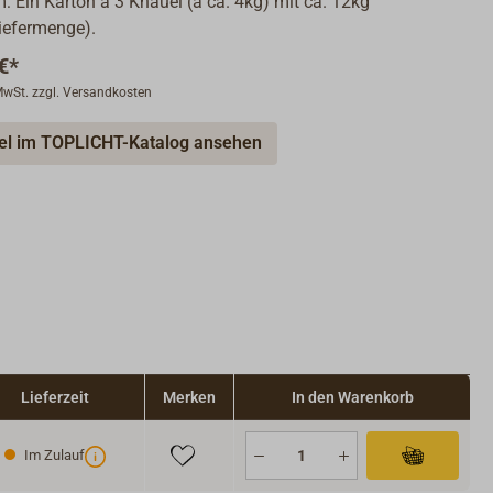
m: Ein Karton à 3 Knäuel (à ca. 4kg) mit ca. 12kg
iefermenge).
€*
 MwSt. zzgl. Versandkosten
kel im TOPLICHT-Katalog ansehen
Lieferzeit
Merken
In den Warenkorb
Im Zulauf