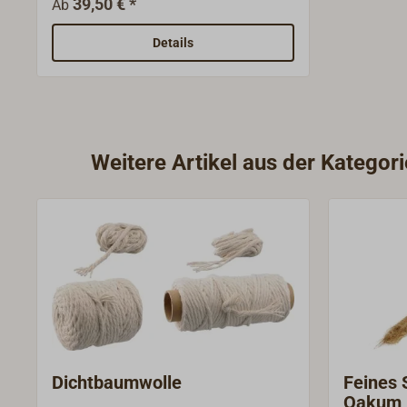
39,50 € *
Ab
geschliffen und poliert.Diese
Kalfateisen sind nur in gerader
Details
Ausführung mit drei verschiedenen
Klingenstärken lieferbar.Alle drei
Eisen bieten wir im Set zum
Sonderpreis an.
Weitere Artikel aus der Kategori
Dichtbaumwolle
Feines 
Oakum N