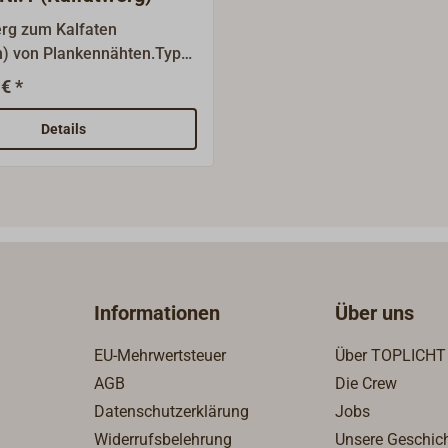
erg zum Kalfaten
n) von Plankennähten.Typ
m No. 1, geteert. Helles,
€ *
es, langfaseriges
 (Kalfat) aus reiner, fein
Details
er Hanffaser. Mit
-Holzteer
rt.Leicht zu verarbeiten, da
bandförmig und zugfest in
ufgewickelt ist, die
 beträgt ca. 30
ferform:150 g-Handy-Pack
Informationen
Über uns
scher Spenderdose,1 kg-
 Polybeutel,4 kg-Knäuel im
EU-Mehrwertsteuer
Über TOPLICHT
l,25 kg-Jutesack mit 6
AGB
Die Crew
Datenschutzerklärung
Jobs
Widerrufsbelehrung
Unsere Geschic