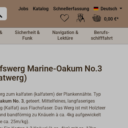
Jobs
Katalog
Schnellerfassung
Deutsch
0,00 €*
&
Sicherheit &
Navigation &
Berufs-
Funk
Lektüre
schifffahrt
ffswerg Marine-Oakum No.3
atwerg)
rg zum kalfaten (kalfatern) der Plankennähte. Typ
akum No. 3
, geteert. Mittelfeines, langfaseriges
g (Kalfat) aus Flachsfaser. Das Werg ist mit Holzteer
und bandförmig zu Knäueln à ca. 4kg aufgewickelt
e ca. 25m/kg).