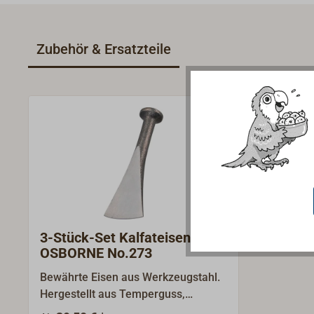
Zubehör & Ersatzteile
3-Stück-Set Kalfateisen
OSBORNE No.273
Bewährte Eisen aus Werkzeugstahl.
Hergestellt aus Temperguss,
ölgehärtet. Die Klingen sind