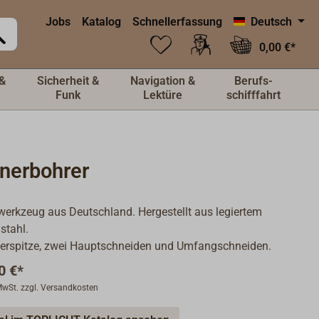
Jobs
Katalog
Schnellerfassung
Deutsch
0,00 €*
&
Sicherheit &
Navigation &
Berufs-
Funk
Lektüre
schifffahrt
tnerbohrer
werkzeug aus Deutschland. Hergestellt aus legiertem
stahl.
ierspitze, zwei Hauptschneiden und Umfangschneiden.
0 €*
 MwSt. zzgl. Versandkosten