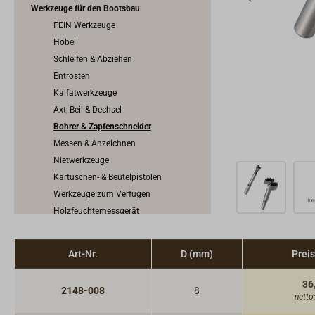
Werkzeuge für den Bootsbau
FEIN Werkzeuge
Hobel
Schleifen & Abziehen
Entrosten
Kalfatwerkzeuge
Axt, Beil & Dechsel
Bohrer & Zapfenschneider
Messen & Anzeichnen
Nietwerkzeuge
Kartuschen- & Beutelpistolen
Werkzeuge zum Verfugen
Holzfeuchtemessgerät
Schrauben, Nägel, Nieten & Propfen
Scheuerleisten & Profilschienen
Art-Nr.
D (mm)
Preis
Konstruktionsbeschläge
Anoden
36
2148-008
8
netto