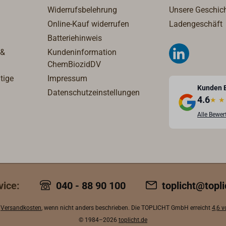
Widerrufsbelehrung
Unsere Geschic
Online-Kauf widerrufen
Ladengeschäft
Batteriehinweis
 &
Kundeninformation
ChemBiozidDV
tige
Impressum
Kunden 
Datenschutzeinstellungen
4.6
★
★
Alle Bewe
vice:
040 - 88 90 100
toplicht@topli
.
Versandkosten
, wenn nicht anders beschrieben. Die TOPLICHT GmbH erreicht
4,6 
© 1984–2026
toplicht.de