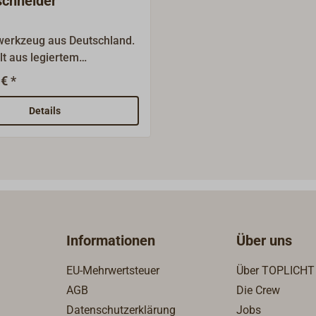
chneider
werkzeug aus Deutschland.
lt aus legiertem
stahl.Mit zweifach
€ *
liffenen Hauptschneiden
ngschneiden.Absoluter
Details
er für höchste
igkeit!
Informationen
Über uns
EU-Mehrwertsteuer
Über TOPLICHT
AGB
Die Crew
Datenschutzerklärung
Jobs