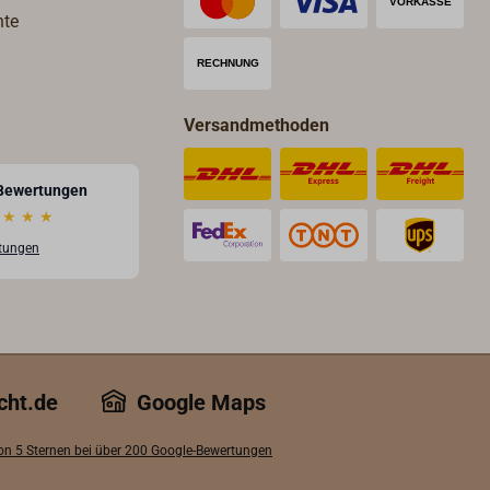
hte
Versandmethoden
Bewertungen
★
★
★
rtungen
cht.de
Google Maps
von 5 Sternen bei über 200 Google-Bewertungen