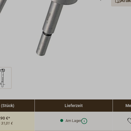
Arti
 (Stück)
Lieferzeit
Me
,90 €*
Am Lager
:
31,01 €