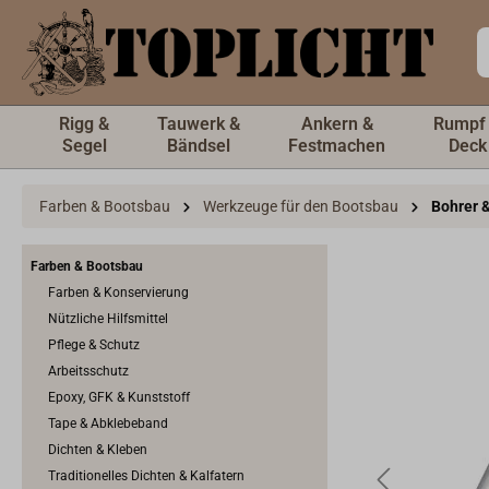
inhalt springen
Rigg &
Tauwerk &
Ankern &
Rumpf
Segel
Bändsel
Festmachen
Deck
Farben & Bootsbau
Werkzeuge für den Bootsbau
Bohrer 
Farben & Bootsbau
Farben & Konservierung
Nützliche Hilfsmittel
Pflege & Schutz
Arbeitsschutz
Epoxy, GFK & Kunststoff
Tape & Abklebeband
Dichten & Kleben
Traditionelles Dichten & Kalfatern