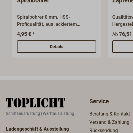
Spiralbohrer
Zapfens
Spiralbohrer 8 mm, HSS-
Qualitäts
Profiqualität, aus lackiertem
Hergestel
Werkzeugstahl.
Werkzeug
4,95 € *
76,51 
Ab
hintersch
und Umfa
Details
Profibohr
Passgenau
Service
Schiffsausrüstung | Werftausrüstung
Beratung & Kontakt
Versand & Zahlung
Ladengeschäft & Ausstellung
Rücksendung