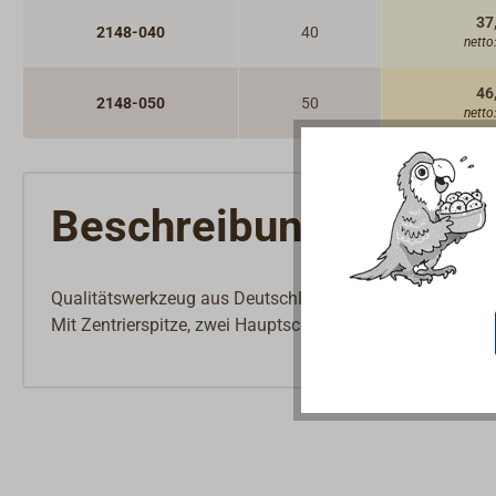
37
2148-040
40
netto
46
2148-050
50
netto
Beschreibung
Qualitätswerkzeug aus Deutschland. Hergestellt aus legi
Mit Zentrierspitze, zwei Hauptschneiden und Umfangsch