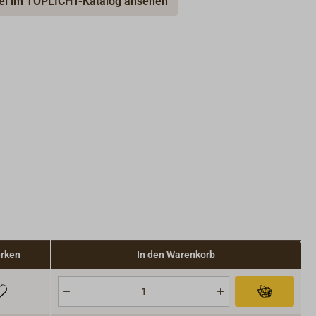
kel im TOPLICHT-Katalog ansehen
rken
In den Warenkorb