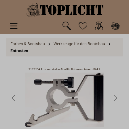
inhalt springen
Farben & Bootsbau
Werkzeuge für den Bootsbau
Entrosten
2178*04 Abstandshalter-Tool für Bohrmaschinen - Bild 1