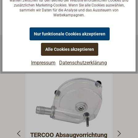
wählen zwischen für den Betrieb der Website erforderlichen Cookies und
zusätzlichen Marketing-Cookies. Wenn Sie alle Cookies auswählen,
Experten kontaktieren
sammeln wir Daten für die Analyse und das Aussteuern von
Werbekampagnen.
Nur funktionale Cookies akzeptieren
Alle Cookies akzeptieren
Ähnliche Artikel
Impressum
Datenschutzerklärung
TERCOO Absaugvorrichtung
Meta