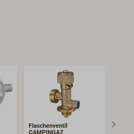
Flaschenventil
Gas-Ab
CAMPINGAZ