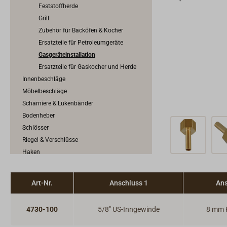
Feststoffherde
Grill
Zubehör für Backöfen & Kocher
Ersatzteile für Petroleumgeräte
Gasgeräteinstallation
Ersatzteile für Gaskocher und Herde
Innenbeschläge
Möbelbeschläge
Scharniere & Lukenbänder
Bodenheber
Schlösser
Riegel & Verschlüsse
Haken
Dit & Dat
Art-Nr.
Anschluss 1
Ans
4730-100
5/8" US-Inngewinde
8 mm 