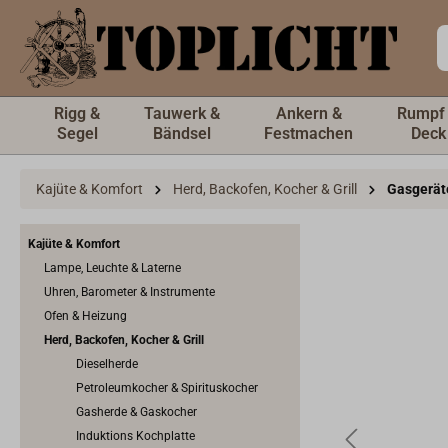
inhalt springen
Rigg &
Tauwerk &
Ankern &
Rumpf
Segel
Bändsel
Festmachen
Deck
Kajüte & Komfort
Herd, Backofen, Kocher & Grill
Gasgeräte
Kajüte & Komfort
Lampe, Leuchte & Laterne
Uhren, Barometer & Instrumente
Ofen & Heizung
Herd, Backofen, Kocher & Grill
Dieselherde
Petroleumkocher & Spirituskocher
Gasherde & Gaskocher
Induktions Kochplatte