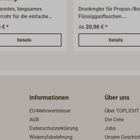
anntes, biegsames
Druckregler für Propan-/Bu
rrohr für die einfache
Flüssiggasflaschen.
gung von
Ausgangsdruck 30
 € *
20,96 € *
Ab
stoffleitungen oder
mb.AnschlüsseEingang:
eitungen.Außendurchmesse
KleinflaschanschlussAusga
Details
Details
m.
G1/4" LinksgewindeLieferba
verschiedenen
AusführungenStandard-
DruckreglerDruckregler mit
Sicherheitsabblaseventil u
Manometer
Informationen
Über uns
EU-Mehrwertsteuer
Über TOPLICHT
AGB
Die Crew
Datenschutzerklärung
Jobs
Widerrufsbelehrung
Unsere Geschic