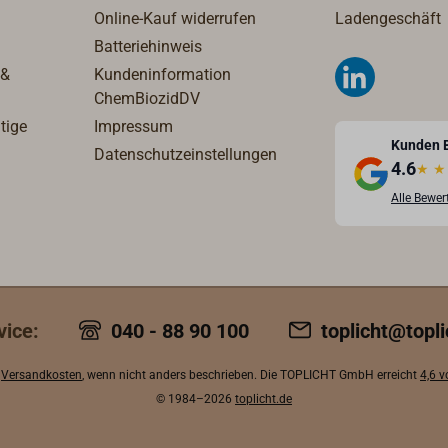
Online-Kauf widerrufen
Ladengeschäft
Batteriehinweis
 &
Kundeninformation
ChemBiozidDV
tige
Impressum
Kunden 
Datenschutzeinstellungen
4.6
★
★
Alle Bewe
vice:
040 - 88 90 100
toplicht@topli
.
Versandkosten
, wenn nicht anders beschrieben. Die TOPLICHT GmbH erreicht
4,6 
© 1984–2026
toplicht.de