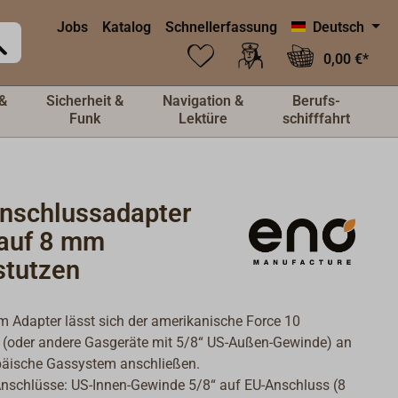
Jobs
Katalog
Schnellerfassung
Deutsch
0,00 €*
&
Sicherheit &
Navigation &
Berufs-
Funk
Lektüre
schifffahrt
nschlussadapter
 auf 8 mm
stutzen
m Adapter lässt sich der amerikanische Force 10
 (oder andere Gasgeräte mit 5/8“ US-Außen-Gewinde) an
päische Gassystem anschließen.
nschlüsse: US-Innen-Gewinde 5/8“ auf EU-Anschluss (8