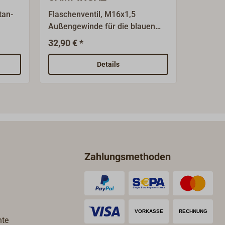
tan-
Flaschenventil, M16x1,5
Schnells
Außengewinde für die blauen
Verteil
CAMPINGGAZ-Flaschen bis 3 kg.
mehrere
32,90 € *
28,9
Ab
eine Gas
ng:
aus Mes
Details
r in
Schneid
8 mm Ku
nd
Zahlungsmethoden
hte