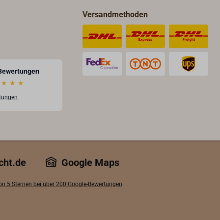
Versandmethoden
Bewertungen
★
★
★
rtungen
cht.de
Google Maps
von 5 Sternen bei über 200 Google-Bewertungen