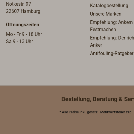
Brenneranzahl unterscheiden.
Ablaufschlauch mit Gefälle nach
Notkestr. 97
Katalogbestellung
TOPLICHT führt überwiegend die
außen entlüftet werden.Farbe:
22607 Hamburg
Unsere Marken
größeren „North American“-Modelle.
weiß mit schwarzem
Empfehlung: Ankern
Öffnungszeiten
Weitere Varianten, einschließlich
Deckel. Eine Zulassung für Boote
Festmachen
eines elektrischen FORCE 10 Herdes
liegt nicht vor.Folgendes
Mo - Fr 9 - 18 Uhr
Empfehlung: Der rich
mit Ceranfeld, können auf Anfrage
Zubehör ist erhältlich:4718-037
Sa 9 - 13 Uhr
Anker
geliefert werden. Die Modellpalette
passender
Antifouling-Ratgeber
umfasst Geräte mit zwei, drei, vier
Marinedruckregler4711-102
oder fünf Brennern.
stabile Gurtbefestigung4718-061
Ausstattung:Isolierverglaste,
passender Marine-Gasschlauch,
verriegelbare und einschiebbare
400 mm4718-.... verschiedene
BackofentürBackofenbrenner 1,7 kW
Marine Gasschläuche zur
(5.800 BTU)Grillbrenner 1,6 kW
Verbindung von Box-
(5.500 BTU)Starkbrenner 2,8 kW
Durchführung zum z.B. Kocher
Bestellung, Beratung & Ser
(9.554 BTU)Standardbrenner 1,1 kW
(3.754 BTU)Elektronische
* Alle Preise inkl.
gesetzl. Mehrwertsteuer
zzgl
Batteriezündung (1,5 V) und
Flammensicherung an allen
BrennernHalb-kardanische