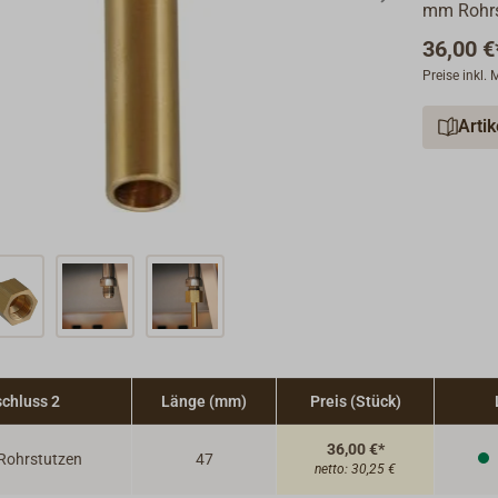
mm Rohrs
36,00 €
Preise inkl.
Arti
chluss 2
Länge (mm)
Preis (Stück)
36,00 €*
Rohrstutzen
47
netto:
30,25 €