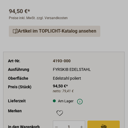
heißen Luft konnte diese Aufgabe elegant lösen. Das
94,50 €*
Resultat ist zeitloses dänisches Design mit klassisch-
Preise inkl. MwSt. zzgl. Versandkosten
maritimen Charakter.
Artikel im TOPLICHT-Katalog ansehen
Die Teelicht-Leuchte FYRSKIB ist aus poliertem
Edelstahl. Mit dem separat zu bestellenden Halter
kann die Teelichtleuchte auch an die Wand gehängt
werden.
Der abgebildete Wandhalter gehört
nicht
zum
Art-Nr.
4193-000
Lieferumfang und muss separat bestellt werden.
Ausführung
FYRSKIB EDELSTAHL
Gewicht: 600 g.
Oberfläche
Edelstahl poliert
94,50 €*
Preis (Stück)
netto:
79,41 €
Lieferzeit
Am Lager
Merken
In den Warenkorb