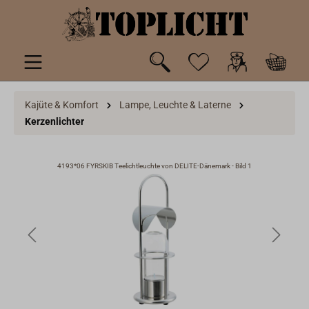
inhalt springen
Kajüte & Komfort
Lampe, Leuchte & Laterne
Kerzenlichter
4193*06 FYRSKIB Teelichtleuchte von DELITE-Dänemark - Bild 1