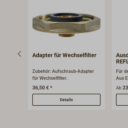
Adapter für Wechselfilter
Aus
REF
Zubehör: Aufschraub-Adapter
Für d
für Wechselfilter.
Aus E
versc
36,50 € *
23
Ab
unten
Rohrv
Details
Quets
die Üb