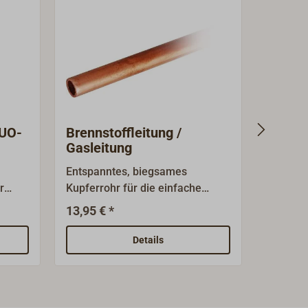
DUO-
Brennstoffleitung /
Brenns
Gasleitung
Entspanntes, biegsames
Sauber 
r
Kupferrohr für die einfache
Edelsta
Verlegung von
Einfüllstutzen, 
13,95 € *
387,
Ab
Brennstoffleitungen oder
(Versch
Gasleitungen.Außendurchmesse
Kupferl
Details
r 8 mm.
Befesti
Füllsta
um,
können 
Angaben 