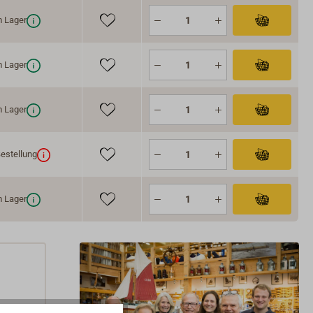
 Lager
 Lager
 Lager
estellung
 Lager