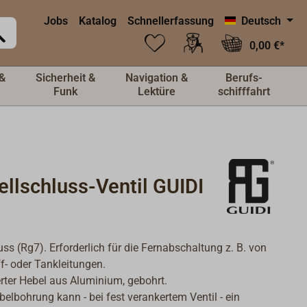
Jobs
Katalog
Schnellerfassung
Deutsch
0,00 €*
&
Sicherheit &
Navigation &
Berufs-
Funk
Lektüre
schifffahrt
llschluss-Ventil GUIDI
ss (Rg7). Erforderlich für die Fernabschaltung z. B. von
f- oder Tankleitungen.
erter Hebel aus Aluminium, gebohrt.
belbohrung kann - bei fest verankertem Ventil - ein