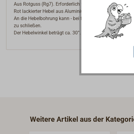
Aus Rotguss (Rg7). Erforderlich für die Fernabschaltung z
Rot lackierter Hebel aus Aluminium, gebohrt.
An die Hebelbohrung kann - bei fest verankertem Ventil 
zu schließen.
Der Hebelwinkel beträgt ca. 30°.
Weitere Artikel aus der Kategor