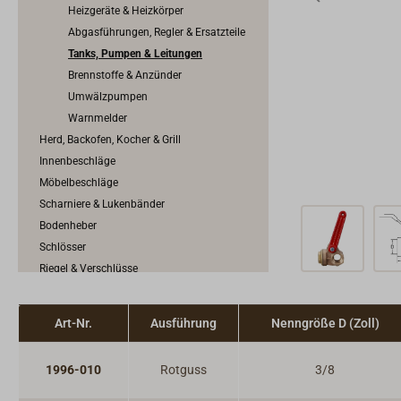
Heizgeräte & Heizkörper
Abgasführungen, Regler & Ersatzteile
Tanks, Pumpen & Leitungen
Brennstoffe & Anzünder
Umwälzpumpen
Warnmelder
Herd, Backofen, Kocher & Grill
Innenbeschläge
Möbelbeschläge
Scharniere & Lukenbänder
Bodenheber
Schlösser
Riegel & Verschlüsse
Haken
Dit & Dat
Art-Nr.
Ausführung
Nenngröße D (Zoll)
1996-010
Rotguss
3/8