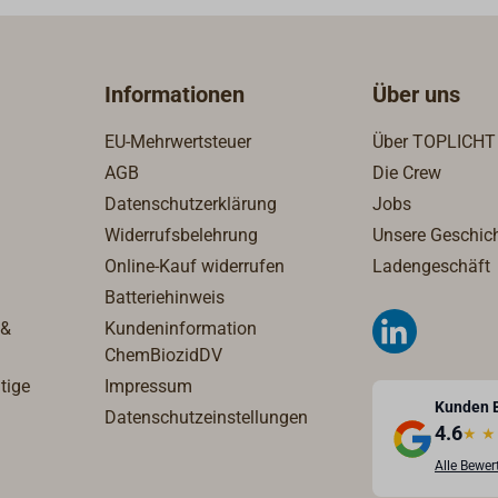
Schwimmergehäuse aus
transparentem klaren Kuns
zur Kontrolle der
Informationen
Über uns
Funktion.Filtereinsatz aus
Sinterkunststoff 25-40
EU-Mehrwertsteuer
Über TOPLICHT
µm.Wandhalterung aus
AGB
Die Crew
verzinktem
Datenschutzerklärung
Jobs
Stahlblech.Anschlüsse:Tank
g: Innengewinde G 3/8" für
Widerrufsbelehrung
Unsere Geschic
Klemmringanschluss 8 mm
Online-Kauf widerrufen
Ladengeschäft
Kupferrohr.Brennerseitig:
Batteriehinweis
Außengewinde G 3/8" mit
 &
Kundeninformation
Innenkonus für
ChemBiozidDV
Brennerschläuche.Brenners
tige
Impressum
Rücklauf: Außengewinde G 
Kunden 
Datenschutzeinstellungen
mit Innenkonus für
4.6
★
★
Brennerschläuche. Ersatz-
Alle Bewe
Filtereinsätze finden Sie we