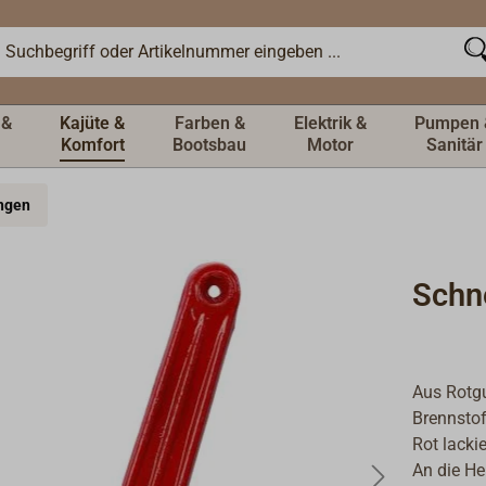
 &
Kajüte &
Farben &
Elektrik &
Pumpen 
Komfort
Bootsbau
Motor
Sanitär
ngen
Schne
Aus Rotgu
Brennstof
Rot lacki
An die He