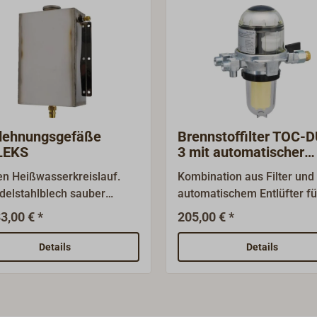
dehnungsgefäße
Brennstoffilter TOC-
LEKS
3 mit automatischer
Entlüftung
en Heißwasserkreislauf.
Kombination aus Filter und
delstahlblech sauber
automatischem Entlüfter fü
hweißt.Mit Füllverschluss,
Diesel- und Heizöl
3,00 € *
205,00 € *
liegender
Einstrangsysteme im
erschraubung 1/2" und
Saugbetrieb.Mit
Details
Details
chverschraubung 8mm für
Rücklaufzuführung und
erlaufleitung.
Absperrhahn.Nenngröße
DN10Gehäuse aus Alumini
Filtertasse und