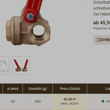
Schaltkab
schließen
Der Hebel
ab
45,5
Preise inkl.
Arti
A (mm)
Gewicht (g)
Preis (Stück)
Lie
45,50 €*
45
360
Am
netto:
38,24 €