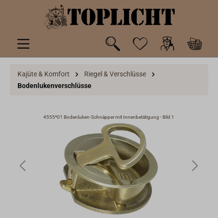
inhalt springen
Kajüte & Komfort
Riegel & Verschlüsse
Bodenlukenverschlüsse
4555*01 Bodenluken-Schnäpper mit Innenbetätigung - Bild 1