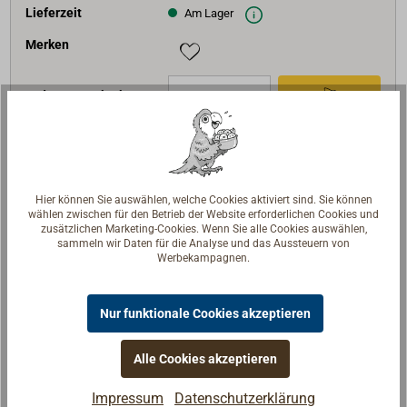
Lieferzeit
Am Lager
Merken
In den Warenkorb
Art-Nr.
4097-989
Hier können Sie auswählen, welche Cookies aktiviert sind. Sie können
Beschreibung
Edelstahlhülse
wählen zwischen für den Betrieb der Website erforderlichen Cookies und
zusätzlichen Marketing-Cookies. Wenn Sie alle Cookies auswählen,
Ausführung
2 Kunststoffbuchsen
sammeln wir Daten für die Analyse und das Aussteuern von
Werbekampagnen.
Form
A73
Preis (Stück)
Bis 4
Stk
Ab 5
Stk
59,90 €*
50,90 €*
Nur funktionale Cookies akzeptieren
netto:
50,34 €
netto:
42,77 €
Lieferzeit
Alle Cookies akzeptieren
Am Lager
Merken
Impressum
Datenschutzerklärung