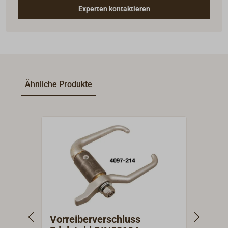
Experten kontaktieren
Ähnliche Produkte
Vorreiberverschluss
Vorr