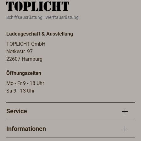
und 
Kons
Schiffsausrüstung | Werftausrüstung
unten
Mit 
Ladengeschäft & Ausstellung
Inne
werd
TOPLICHT GmbH
Vers
Notkestr. 97
mit 
22607 Hamburg
Acht
Öffnungszeiten
Vorr
Luke
Mo - Fr 9 - 18 Uhr
Mate
Sa 9 - 13 Uhr
verw
Made
Service
abge
fixie
Aufn
Informationen
gekü