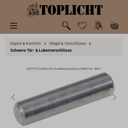
inhalt springen
Kajüte & Komfort
Riegel & Verschlüsse
Schwere Tür- & Lukenverschlüsse
4097*05 Zubehör für Vorreiberverschluss DIN83104 - Bild 1