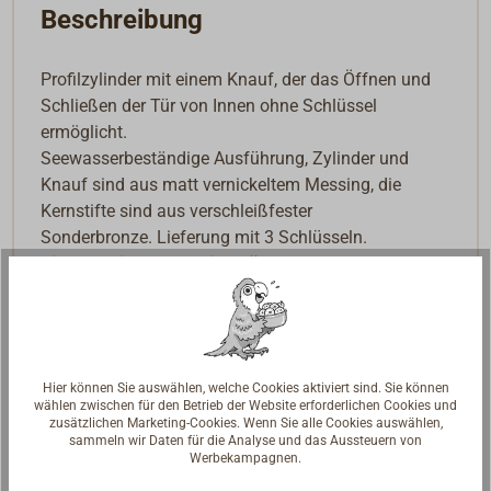
Beschreibung
Profilzylinder mit einem Knauf, der das Öffnen und
Schließen der Tür von Innen ohne Schlüssel
ermöglicht.
Seewasserbeständige Ausführung, Zylinder und
Knauf sind aus matt vernickeltem Messing, die
Kernstifte sind aus verschleißfester
Sonderbronze. Lieferung mit 3 Schlüsseln.
Dieser Artikel passt nicht für unsere
Yachtschlösser.
Hier können Sie auswählen, welche Cookies aktiviert sind. Sie können
wählen zwischen für den Betrieb der Website erforderlichen Cookies und
zusätzlichen Marketing-Cookies. Wenn Sie alle Cookies auswählen,
sammeln wir Daten für die Analyse und das Aussteuern von
Werbekampagnen.