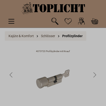
inhalt springen
Kajüte & Komfort
Schlösser
Profilzylinder
4070*20 Profilzylinder mit Knauf