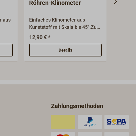
Röhren-Klinometer
Röhren
r aus
Einfaches Klinometer aus
Einfach
Kunststoff mit Skala bis 45°.Zum
Kunststo
Aufkleben auf glatte Wände.
mit gesp
12,90 € *
17,90 €
he x
Farbe: schwarz.
5°.Zum 
ht: 30
weiß.
Details
Zahlungsmethoden