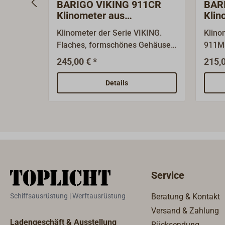
BARIGO VIKING 911CR
BAR
Klinometer aus
Klin
verchromtem Messing
Mes
Klinometer der Serie VIKING.
Klino
Flaches, formschönes Gehäuse
911MS
aus verchromtem Messing. Das
Gehäu
245,00 € *
215,0
Zeigerklinometer
Messi
(Krängungsmesser) ist
Krän
Details
ölgedämpft. BARIGO Marine-
(Zeig
Instrumente: BARIGO aus
ölged
Villingen-Schwennigen im
reich
Schwarzwald ist ursprünglich
Steue
Hersteller von
sind 
Präzisionsmesswerken zur
arabi
Luftdruckmessung und bietet
arabi
Service
heute ein breites Programm an
Funks
Messgeräten und Uhren. Alle
Schiffsausrüstung | Werftausrüstung
Beratung & Kontakt
Schiffsinstrumente sind aus
Versand & Zahlung
Messing poliert oder verchromt
Ladengeschäft & Ausstellung
Rücksendung