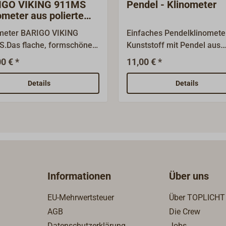
IGO VIKING 911MS
Pendel - Klinometer
ometer aus poliertem
sing
meter BARIGO VIKING
Einfaches Pendelklinomete
.Das flache, formschöne
Kunststoff mit Pendel aus
se ist aus poliertem
verchromtem
0 € *
11,00 € *
ng gefertigt. Der
Messing.Abmessungen Hö
gungsmesser
Breite: 65 x 105 mm. Gewic
Details
Details
erklinometer) ist
g.
ämpft. Die Anzeigenskala
t von 40° Backbord bis 40°
rbord.Aus der Serie VIKING
zusätzlich eine Quarzuhr mit
schem Zifferblatt oder mit
schem Zifferblatt und
Informationen
Über uns
ektoren, ein Barometer
und ein Comfortmeter verfügbar.
EU-Mehrwertsteuer
Über TOPLICHT
AGB
Die Crew
Datenschutzerklärung
Jobs