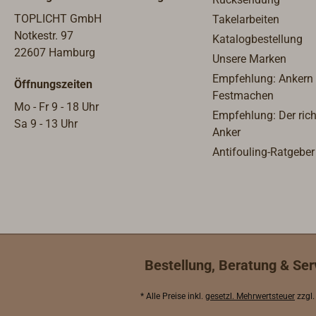
oder aus Edelstahl. Sie bieten
hervorragende Technik und
TOPLICHT GmbH
Takelarbeiten
präzise Funktion. Wie in der
Notkestr. 97
Katalogbestellung
Schifffahrt üblich, sind die
22607 Hamburg
Unsere Marken
Zifferblätter englisch beschriftet.
Empfehlung: Ankern
Öffnungszeiten
Festmachen
Mo - Fr 9 - 18 Uhr
Empfehlung: Der rich
Sa 9 - 13 Uhr
Anker
Antifouling-Ratgeber
Bestellung, Beratung & Ser
* Alle Preise inkl.
gesetzl. Mehrwertsteuer
zzgl