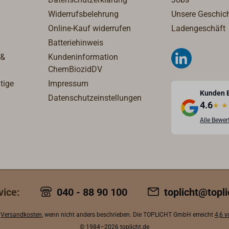
Widerrufsbelehrung
Unsere Geschic
Online-Kauf widerrufen
Ladengeschäft
Batteriehinweis
 &
Kundeninformation
ChemBiozidDV
tige
Impressum
Kunden 
Datenschutzeinstellungen
4.6
★
★
Alle Bewe
vice:
040 - 88 90 100
toplicht@topli
.
Versandkosten
, wenn nicht anders beschrieben. Die TOPLICHT GmbH erreicht
4,6 
© 1984–2026
toplicht.de