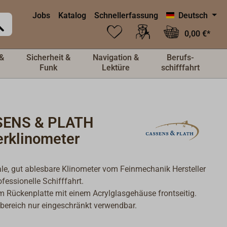
Jobs
Katalog
Schnellerfassung
Deutsch
0,00 €*
&
Sicherheit &
Navigation &
Berufs-
Funk
Lektüre
schifffahrt
ENS & PLATH
erklinometer
le, gut ablesbare Klinometer vom Feinmechanik Hersteller
ofessionelle Schifffahrt.
 Rückenplatte mit einem Acrylglasgehäuse frontseitig.
ereich nur eingeschränkt verwendbar.