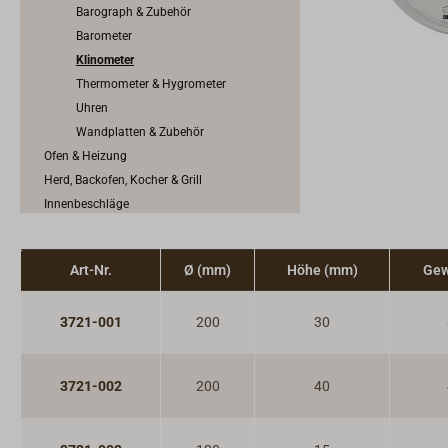
Barograph & Zubehör
Barometer
Klinometer
Thermometer & Hygrometer
Uhren
Wandplatten & Zubehör
Ofen & Heizung
Herd, Backofen, Kocher & Grill
Innenbeschläge
Möbelbeschläge
Scharniere & Lukenbänder
Art-Nr.
Ø (mm)
Höhe (mm)
Gew
Bodenheber
Schlösser
3721-001
200
30
Riegel & Verschlüsse
Haken
Dit & Dat
3721-002
200
40