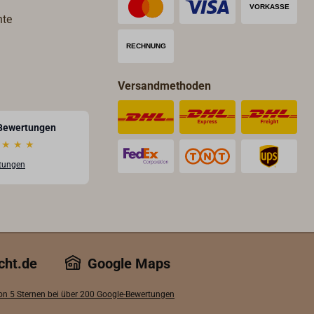
hte
Versandmethoden
Bewertungen
★
★
★
rtungen
cht.de
Google Maps
von 5 Sternen bei über 200 Google-Bewertungen