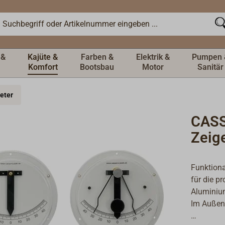
 &
Kajüte &
Farben &
Elektrik &
Pumpen 
Komfort
Bootsbau
Motor
Sanitär
eter
CASS
Zeig
Funktiona
für die pr
Aluminium
Im Außenb