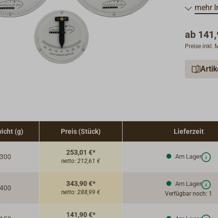
Die Ausfü
mehr I
Schleppze
ab
141,
Als Zubeh
Preise inkl.
oder 24 Vo
Arti
icht (g)
Preis (Stück)
Lieferzeit
253,01 €*
300
Am Lager
netto:
212,61 €
343,90 €*
Am Lager
400
netto:
288,99 €
Verfügbar noch: 1
141,90 €*