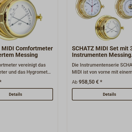
MIDI Comfortmeter
SCHATZ MIDI Set mit 
iertem Messing
Instrumenten Messing
poliert
rtmeter vereinigt das
Die Instrumentenserie SCH
ter und das Hygrometer
MIDI ist von vorne mit eine
Instrument. Gehäuse
Knebelverschluss öffnen. D
*
958,50 € *
Ab
oliert und zweifach
Batteriwechsel und alle
aufklappbar mit
Einstellungen können probl
Details
Details
chluss. Ein Instrument
von vorne durchgeführt wer
erie SCHATZ MIDI.
Das massive Messinggehäus
881" - dieser
poliert und zweifach lackier
e steht weltweit für
Set der SCHATZ MIDI Serie 
d erfolgreiche
aus einer Quarzuhr mit ara