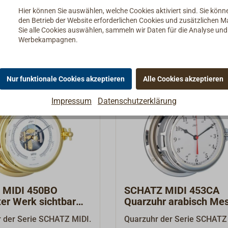
lag und arabischen
Quarzuhr mit Glasenschlag 
Details
Details
Hier können Sie auswählen, welche Cookies aktiviert sind. Sie kön
SCHATZ 1881" - dieser
römischen Ziffern. "SCHATZ
den Betrieb der Website erforderlichen Cookies und zusätzlichen 
e steht weltweit für
- dieser Markenname steht
Sie alle Cookies auswählen, sammeln wir Daten für die Analyse un
Werbekampagnen.
ertige und erfolgreiche
weltweit für eine hochwerti
ten-Serie mit bestem Ruf
erfolgreiche Instrumenten-S
als 100 Jahren. Alle
mit bestem Ruf seit mehr al
e sind im Stil
Jahren. Alle Instrumente si
Nur funktionale Cookies akzeptieren
Alle Cookies akzeptieren
r Schiffsuhren aus
Stil klassischer Schiffsuhre
Impressum
Datenschutzerklärung
Messing gefertigt, die
schwerem Messing gefertigt
ind aufklappbar mit
Gehäuse sind aufklappbar m
 und Knebelverschluss.
Scharnier und Knebelversch
lles Design und
Traditionelles Design und
se Technik verbinden
hochpräzise Technik verbin
in Harmonie. Alle
sich hier in Harmonie. Alle
n werden ohne Batterie
Quarzuhren werden ohne Ba
geliefert.
 MIDI 450BO
SCHATZ MIDI 453CA
er Werk sichtbar
Quarzuhr arabisch Me
poliert
verchromt
 der Serie SCHATZ MIDI.
Quarzuhr der Serie SCHATZ