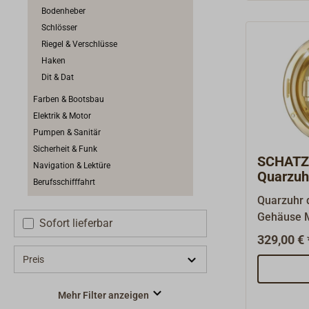
Instrumen
Bodenheber
seit mehr als 100 Jahre
Schlösser
Instrument
Riegel & Verschlüsse
klassische
Haken
schwerem 
Dit & Dat
Gehäuse s
Farben & Bootsbau
Scharnier
Elektrik & Motor
Traditione
Pumpen & Sanitär
hochpräzi
Sicherheit & Funk
sich hier 
SCHATZ
Navigation & Lektüre
Quarzuh
Berufsschifffahrt
poliert
Quarzuhr 
Gehäuse M
Sofort lieferbar
zweifach l
329,00 € 
Knebelver
Preis
arabische
1881" - d
Mehr Filter anzeigen
weltweit f