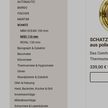
AUTONAUTIC
BARIGO
FISCHER
MARITIM
SCHATZ
MINI OCEAN 100 mm
MIDI 110 mm
SCHATZ 
ROYAL 130 mm
aus pol
Barograph & Zubehör
Das Comfo
Barometer
Thermome
Klinometer
in einem 
Thermometer & Hygrometer
339,00 € 
Messing p
Uhren
lackiert, 
Wandplatten & Zubehör
Knebelvers
Ofen & Heizung
aus der S
Herd, Backofen, Kocher & Grill
"SCHATZ 1
Innenbeschläge
Markennam
Möbelbeschläge
eine hochwertige un
Scharniere & Lukenbänder