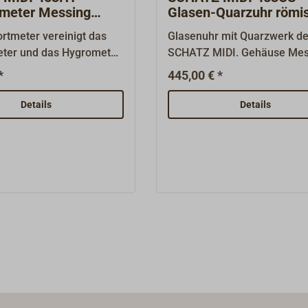
meter Messing
Glasen-Quarzuhr römi
mt
Messing verchromt
rtmeter vereinigt das
Glasenuhr mit Quarzwerk de
ter und das Hygrometer
SCHATZ MIDI. Gehäuse Mes
Instrument. Gehäuse
verchromt, aufklappbar mit
*
445,00 € *
erchromt, aufklappbar
Knebelverschluss. Quarzuhr
verschluss. Ein
Glasenschlag und römische
Details
Details
t aus der Serie SCHATZ
Ziffern. "SCHATZ 1881" - di
HATZ 1881" - dieser
Markenname steht weltweit 
e steht weltweit für
eine hochwertige und erfolg
d erfolgreiche
Instrumenten-Serie mit bes
ten-Serie mit bestem Ruf
seit mehr als 100 Jahren. Al
n. Alle
Instrumente sind im Stil
e sind im Stil
klassischer Schiffsuhren au
r Schiffsuhren aus
schwerem Messing gefertigt
Messing gefertigt, die
Gehäuse sind aufklappbar m
ind aufklappbar mit
Scharnier und Knebelversch
 und Knebelverschluss.
Traditionelles Design und
lles Design und
hochpräzise Technik verbin