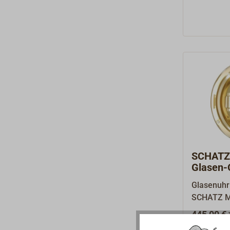
erfolgreic
mit bestem
Jahren. Al
Stil klass
schwerem 
Gehäuse s
Scharnier
Traditione
hochpräzi
sich hier 
Quarzuhre
geliefert.
SCHATZ
Glasen-
Messing 
Glasenuhr
SCHATZ M
poliert, a
445,00 € 
Knebelver