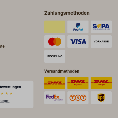
Traditionelles Design und
tterie
hochpräzise Technik verbinden
Zahlungsmethoden
sich hier in Harmonie.
hte
Versandmethoden
Bewertungen
★
★
★
rtungen