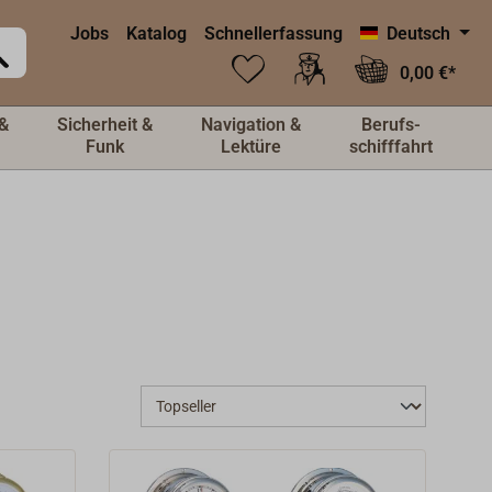
Jobs
Katalog
Schnellerfassung
Deutsch
0,00 €*
&
Sicherheit &
Navigation &
Berufs-
Funk
Lektüre
schifffahrt