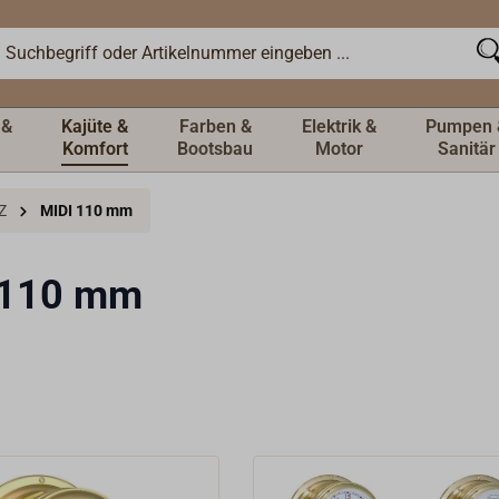
 &
Kajüte &
Farben &
Elektrik &
Pumpen 
Komfort
Bootsbau
Motor
Sanitär
Z
MIDI 110 mm
 110 mm