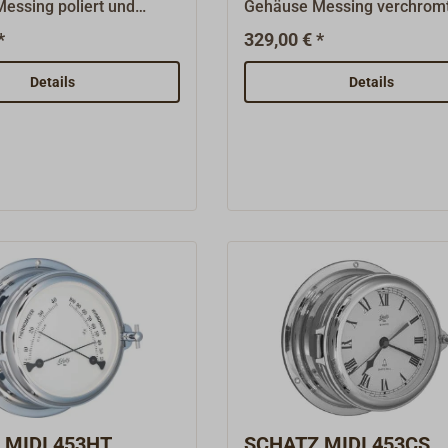
essing poliert und
Gehäuse Messing verchromt
ackiert, aufklappbar mit
aufklappbar mit Knebelvers
*
329,00 € *
schluss. Das Barometer
Quarzuhr mit arabischem
ichtbares 2-Dosen-Werk
Zifferblatt."SCHATZ 1881" - 
Details
Details
Genauigkeit von +/- 2
Markenname steht weltweit 
TZ 1881" - dieser
eine hochwertige und erfolg
e steht weltweit für
Instrumenten-Serie mit bestem Ruf
ertige und erfolgreiche
seit mehr als 100 Jahren. Al
ten-Serie mit bestem Ruf
Instrumente sind im Stil
als 100 Jahren. Alle
klassischer Schiffsuhren au
e sind im Stil
schwerem Messing gefertigt
r Schiffsuhren aus
Gehäuse sind aufklappbar m
Messing gefertigt, die
Scharnier und Knebelversch
ind aufklappbar mit
Traditionelles Design und
 und Knebelverschluss.
hochpräzise Technik verbin
lles Design und
sich hier in Harmonie. Alle
se Technik verbinden
Quarzuhren werden ohne Ba
in Harmonie.
geliefert.
 MIDI 453HT
SCHATZ MIDI 453CS