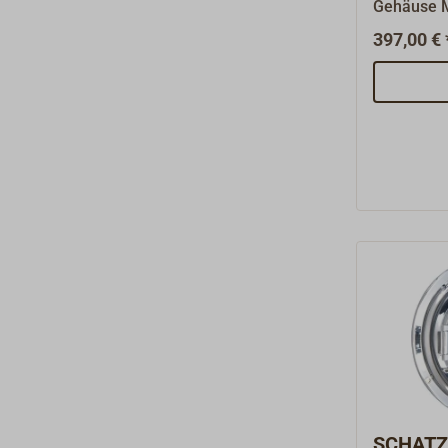
Gehäuse M
zweifach l
397,00 € 
Knebelver
hat ein s
mit einer 
hPa."SCHA
Markennam
eine hochw
Instrumen
seit mehr 
Instrument
klassische
schwerem 
Gehäuse s
Scharnier
Traditione
hochpräzi
sich hier 
SCHATZ