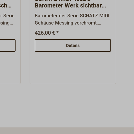
sch
Barometer Werk sichtbar
Messing verchromt
r Serie
Barometer der Serie SCHATZ MIDI.
sing
Gehäuse Messing verchromt,
aufklappbar mit Knebelverschluss.
426,00 € *
 mit
Das Barometer hat ein sichtbares
n
2-Dosen-Werk mit einer
Details
eser
Genauigkeit von +/- 2 hPa. Man
für
kann die präzise Mechanik also
reiche
von vorn beobachten. "SCHATZ
tem Ruf
1881" - dieser Markenname steht
le
weltweit für eine hochwertige und
erfolgreiche Instrumenten-Serie
s
mit bestem Ruf seit mehr als 100
, die
Jahren. Alle Instrumente sind im
it
Stil klassischer Schiffsuhren aus
luss.
schwerem Messing gefertigt, die
Gehäuse sind aufklappbar mit
den
Scharnier und Knebelverschluss.