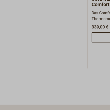
Comfort
verchro
Das Comfo
Thermome
in einem 
339,00 € 
Messing v
mit Knebel
Instrumen
MIDI. "SC
Markennam
eine hochwertige un
Instrumen
seit mehr als 100 Jahre
Instrument
klassische
schwerem 
Gehäuse s
Scharnier
Traditione