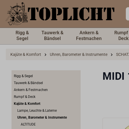
inhalt springen
Rigg &
Tauwerk &
Ankern &
Rumpf
Segel
Bändsel
Festmachen
Deck
Kajüte & Komfort
Uhren, Barometer & Instrumente
SCHAT
MIDI
Rigg & Segel
Tauwerk & Bändsel
Ankern & Festmachen
Rumpf & Deck
Kajüte & Komfort
Lampe, Leuchte & Laterne
Uhren, Barometer & Instrumente
ALTITUDE