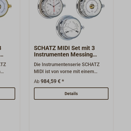
3
SCHATZ MIDI Set mit 3
Instrumenten Messing
verchromt
ATZ
Die Instrumentenserie SCHATZ
m
MIDI ist von vorne mit einem
er
Knebelverschluss öffnen. Der
984,59 € *
Ab
Batteriwechsel und alle
emlos
Einstellungen können problemlos
Details
den.
von vorne durchgeführt werden.
e ist
Das massive Messinggehäuse ist
t.Das
poliert und zweifach lackiert.Das
besteht
Set der SCHATZ MIDI Serie besteht
bischem
aus einer Quarzuhr mit arabischem