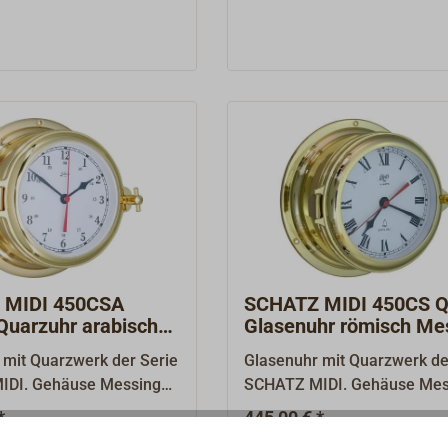
he Instrumenten-Serie
erfolgreiche Instrumenten-S
Stil klassischer Schiffsuhre
 Ruf seit mehr als 100
mit bestem Ruf seit mehr al
schwerem Messing gefertigt
le Instrumente sind im
Jahren. Alle Instrumente si
Gehäuse sind aufklappbar m
ischer Schiffsuhren aus
Stil klassischer Schiffsuhre
Scharnier und Knebelversch
Messing gefertigt, die
schwerem Messing gefertigt
oder verschraubt. Traditione
ind aufklappbar mit
Gehäuse sind aufklappbar m
Design und hochpräzise Tec
 und Knebelverschluss.
Scharnier und Knebelversch
verbinden sich hier in Harm
lles Design und
Traditionelles Design und
Die Fertigung erfolgt bei der
se Technik verbinden
hochpräzise Technik verbin
dänischen Manufaktur DELI
in Harmonie. Alle
sich hier in Harmonie. Alle
n werden ohne Batterie
Quarzuhren werden ohne Ba
geliefert.
 MIDI 450CSA
SCHATZ MIDI 450CS Q
Quarzuhr arabisch
Glasenuhr römisch Me
poliert
poliert
 mit Quarzwerk der Serie
Glasenuhr mit Quarzwerk de
IDI. Gehäuse Messing
SCHATZ MIDI. Gehäuse Mes
ufklappbar mit
poliert und zweifach lackiert
*
445,00 € *
schluss. Quarzuhr mit
aufklappbar mit Knebelvers