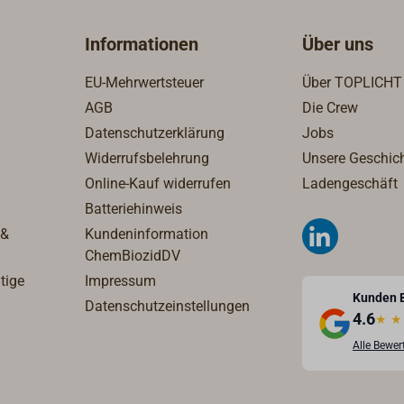
se Technik verbinden
sich hier in Harmonie. Alle
in Harmonie.
Quarzuhren werden ohne Ba
Informationen
Über uns
geliefert.
EU-Mehrwertsteuer
Über TOPLICHT
AGB
Die Crew
Datenschutzerklärung
Jobs
Widerrufsbelehrung
Unsere Geschic
Online-Kauf widerrufen
Ladengeschäft
Batteriehinweis
 &
Kundeninformation
ChemBiozidDV
tige
Impressum
Kunden 
Datenschutzeinstellungen
4.6
★
★
Alle Bewe