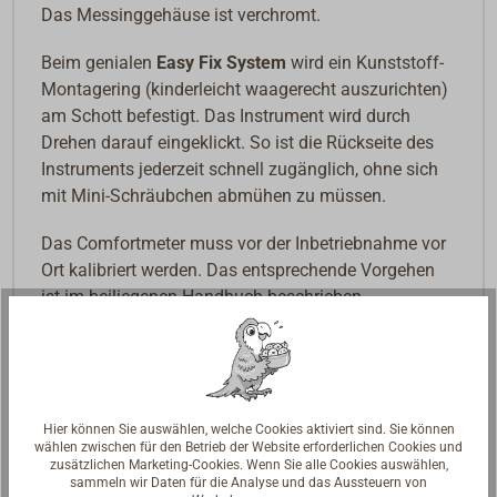
Das Messinggehäuse ist verchromt
.
Beim genialen
Easy Fix System
wird ein Kunststoff-
Montagering (kinderleicht waagerecht auszurichten)
am Schott befestigt. Das Instrument wird durch
Drehen darauf eingeklickt. So ist die Rückseite des
Instruments jederzeit schnell zugänglich, ohne sich
mit Mini-Schräubchen abmühen zu müssen.
Das Comfortmeter muss vor der Inbetriebnahme vor
Ort kalibriert werden. Das entsprechende Vorgehen
ist im beiliegenen Handbuch beschrieben.
Hier können Sie auswählen, welche Cookies aktiviert sind. Sie können
wählen zwischen für den Betrieb der Website erforderlichen Cookies und
zusätzlichen Marketing-Cookies. Wenn Sie alle Cookies auswählen,
sammeln wir Daten für die Analyse und das Aussteuern von