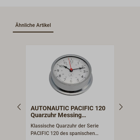
Ähnliche Artikel
AUTONAUTIC PACIFIC 120
AUTO
Quarzuhr Messing
Baro
verchromt
verc
Klassische Quarzuhr der Serie
Klass
PACIFIC 120 des spanischen
PACIF