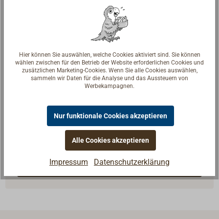
Hier können Sie auswählen, welche Cookies aktiviert sind. Sie können
wählen zwischen für den Betrieb der Website erforderlichen Cookies und
zusätzlichen Marketing-Cookies. Wenn Sie alle Cookies auswählen,
sammeln wir Daten für die Analyse und das Aussteuern von
Werbekampagnen.
Fragen zum Artikel?
Nur funktionale Cookies akzeptieren
Reden Sie mit Handwerkern, Bootsbauern und
Seglerinnen. Wir verstehen Ihre Fragen und geben die
Alle Cookies akzeptieren
passende Antwort.
Impressum
Datenschutzerklärung
Experten kontaktieren