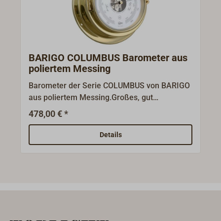
BARIGO COLUMBUS Barometer aus
poliertem Messing
Barometer der Serie COLUMBUS von BARIGO
aus poliertem Messing.Großes, gut
ablesbares Profi-Instrument für den Einsatz in
478,00 € *
der Berufsschifffahrt, auf großen Yachten
und Schiffen und für das maritime Ambiente
Details
zu Hause. Das Gehäuse-Oberteil zeichnet sich
durch ein kräftiges Scharnier und einen
soliden Rändelschrauben-Verschluss aus. Das
erlaubt den leichten Zugriff von der
Vorderseite des Instruments für die
Einstellung des Barometers. Barometer mit
Doppeldose. Abmessungen: D1 x H: 220 x 70