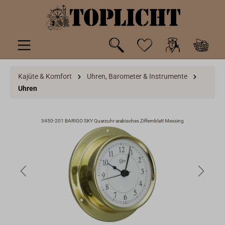
inhalt springen
Kajüte & Komfort
Uhren, Barometer & Instrumente
Uhren
3450-201 BARIGO SKY Quarzuhr arabisches Ziffernblatt Messing