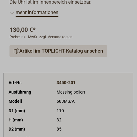
Die Uhr ist im Innenbereich einsetzbar.
Die Zeitverstellung und der Batteriewechsel erfolgen
mehr Informationen
über die Rückseite, das Instrument wird dafür von der
Wand genommen. Die Uhr wird ohne Batterie geliefert.
130,00 €*
Zur Serie BARIGO TEMPO gehören auch ein Barometer,
Preise inkl. MwSt. zzgl. Versandkosten
eine Quarzuhr mit römischem Zifferblatt und
(wahlweise) Funksektoren und ein Comfortmeter. Drei
Artikel im TOPLICHT-Katalog ansehen
Instrumente sind zusammen zum Setpreis erhältlich.
Art-Nr.
3450-201
Ausführung
Messing poliert
Modell
683MS/A
D1 (mm)
110
H (mm)
32
D2 (mm)
85