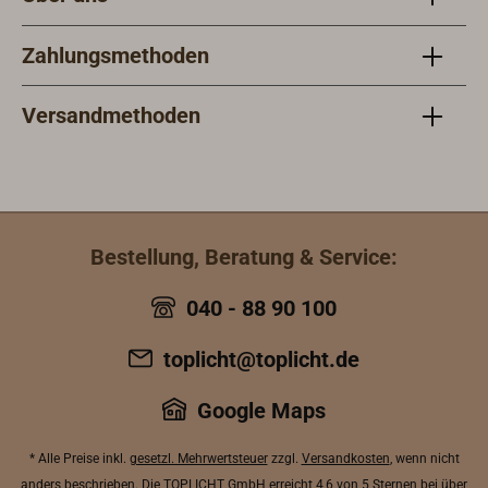
Zahlungsmethoden
Versandmethoden
Bestellung, Beratung & Service:
040 - 88 90 100
toplicht@toplicht.de
Google Maps
* Alle Preise inkl.
gesetzl. Mehrwertsteuer
zzgl.
Versandkosten
, wenn nicht
anders beschrieben. Die TOPLICHT GmbH erreicht
4,6 von 5 Sternen bei über