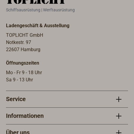
liegt bei ±6 Minuten/Jahr. Die
Schiffsausrüstung | Werftausrüstung
Zeitverstellung und der
Batteriewechsel erfolgen an der
Ladengeschäft & Ausstellung
Rückseite des Instruments.Die
erforderliche Batterie (1,5V LR1)
TOPLICHT GmbH
gehört nicht zum Lieferumfang.
Notkestr. 97
22607 Hamburg
Öffnungszeiten
Mo - Fr 9 - 18 Uhr
Sa 9 - 13 Uhr
Service
Informationen
Über uns