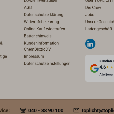
EU-Mehrwertsteuer
Über TOPLICHT
AGB
Die Crew
Datenschutzerklärung
Jobs
Widerrufsbelehrung
Unsere Geschic
Online-Kauf widerrufen
Ladengeschäft
Batteriehinweis
 &
Kundeninformation
ChemBiozidDV
tige
Impressum
Kunden 
Datenschutzeinstellungen
4.6
★
★
Alle Bewe
vice:
040 - 88 90 100
toplicht@topli