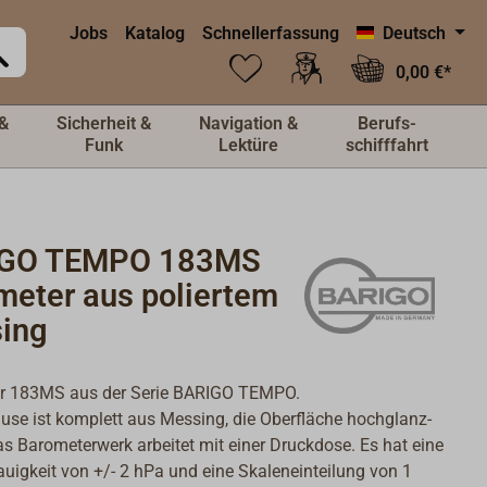
Jobs
Katalog
Schnellerfassung
Deutsch
0,00 €*
&
Sicherheit &
Navigation &
Berufs-
Funk
Lektüre
schifffahrt
IGO TEMPO 183MS
meter aus poliertem
ing
r 183MS aus der Serie BARIGO TEMPO.
se ist komplett aus Messing, die Oberfläche hochglanz-
Das Barometerwerk arbeitet mit einer Druckdose. Es hat eine
igkeit von +/- 2 hPa und eine Skaleneinteilung von 1