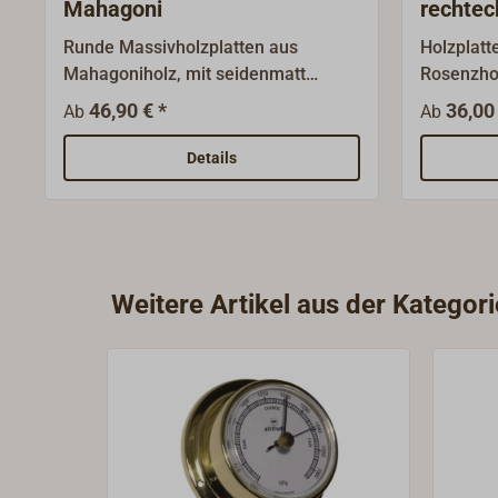
Mahagoni
rechtec
Runde Massivholzplatten aus
Holzplatt
Mahagoniholz, mit seidenmatt
Rosenzhol
lackierter Oberfläche. Bestens
lackierte
46,90 € *
36,00 
Ab
Ab
geeignet für Uhren, Glocken,
sind gefa
Wandlampen und ähnliches. Die
sind best
Details
Kante ist leicht abgerundet. Alle
Montage 
Platten haben eine
Wandlamp
Aufhängevorrichtung auf der
Rückseite
Rückseite.
Aufhänge
Weitere Artikel aus der Kategor