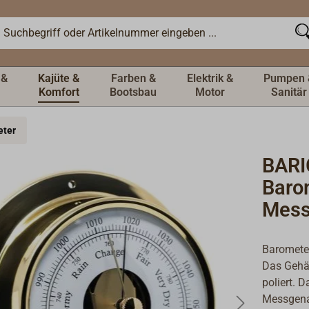
 &
Kajüte &
Farben &
Elektrik &
Pumpen 
Komfort
Bootsbau
Motor
Sanitär
eter
BAR
Baro
Mess
Baromete
Das Gehäu
poliert. 
Messgenau