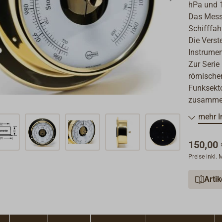
hPa und 
Das Messi
Schifffahr
Die Verst
Instrume
Zur Seri
römischem
Funksekto
zusammen 
mehr I
150,00 
Preise inkl.
Arti