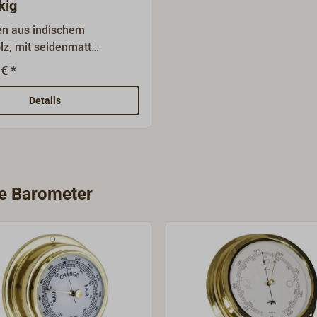
kig
en aus indischem
z, mit seidenmatt
r Oberfläche. Die Kanten
€ *
st. Diese Massivholzplatten
ens geeignet zur stilechten
Details
von Uhren, Glocken,
en und ähnlichem. An der
 befindet sich eine
vorrichtung.
ie Barometer