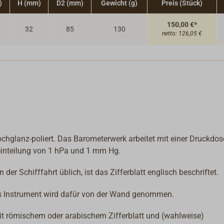
)
H (mm)
D2 (mm)
Gewicht (g)
Preis (Stück)
150,00 €*
32
85
130
netto:
126,05 €
chglanz-poliert. Das Barometerwerk arbeitet mit einer Druckdos
einteilung von 1 hPa und 1 mm Hg.
der Schifffahrt üblich, ist das Zifferblatt englisch beschriftet.
das Instrument wird dafür von der Wand genommen.
 römischem oder arabischem Zifferblatt und (wahlweise)