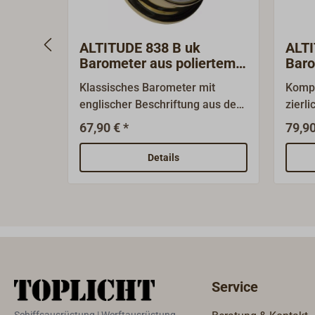
ALTITUDE 838 B uk
ALTI
Barometer aus poliertem
Baro
Messing
Mes
Klassisches Barometer mit
Komp
englischer Beschriftung aus der
zierl
kleinen, zarten
aus M
67,90 € *
79,90
Instrumentenserie ALTITUDE
hochg
838. Diese zeichnet sich durch
Barom
Details
ihre kompakten Abmessungen
einer
und die zierliche Optik aus.Das
Barom
Gehäuse ist aus hochwertigem
die R
0,5 mm dicken Messingblech
wird 
gefertigt. Die Oberfläche ist
geno
hochglanzpoliert und zweifach
lackiert. Das Frontglas ist aus
Service
PMMA (Acrylglas).Das
Barometerwerk arbeitet mit