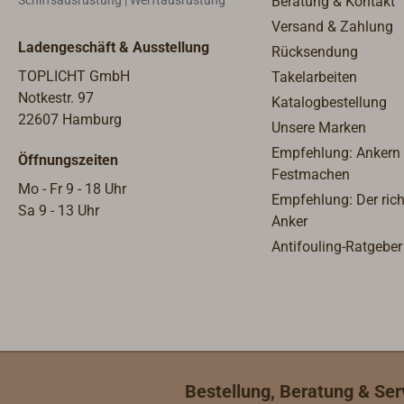
Schiffsausrüstung | Werftausrüstung
Beratung & Kontakt
einer Druckdose, die eine
Versand & Zahlung
Genauigkeit von ±7 hPa
Ladengeschäft & Ausstellung
Rücksendung
bietet. Die Kalibrierung erfolgt an
der Rückseite des Instruments.
TOPLICHT GmbH
Takelarbeiten
Notkestr. 97
Katalogbestellung
22607 Hamburg
Unsere Marken
Empfehlung: Ankern
Öffnungszeiten
Festmachen
Mo - Fr 9 - 18 Uhr
Empfehlung: Der rich
Sa 9 - 13 Uhr
Anker
Antifouling-Ratgeber
Bestellung, Beratung & Ser