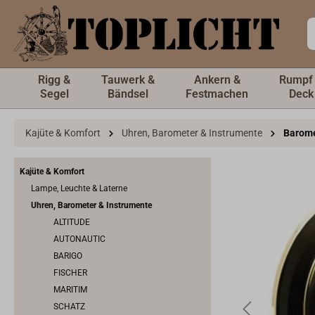
inhalt springen
Rigg &
Tauwerk &
Ankern &
Rumpf
Segel
Bändsel
Festmachen
Deck
Kajüte & Komfort
Uhren, Barometer & Instrumente
Barom
Kajüte & Komfort
Lampe, Leuchte & Laterne
Uhren, Barometer & Instrumente
ALTITUDE
AUTONAUTIC
BARIGO
FISCHER
MARITIM
SCHATZ