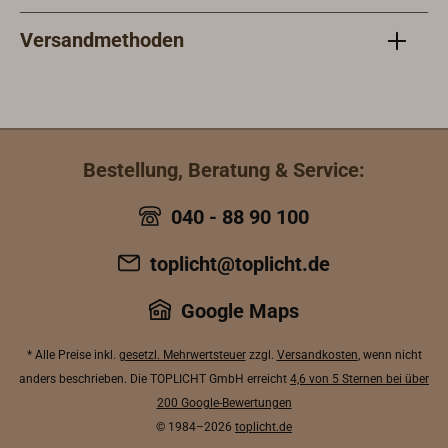
Aufm
Dime
Versandmethoden
Fall
Tabe
verv
prax
eine
Bestellung, Beratung & Service:
beili
Splei
040 - 88 90 100
Hand
zeig
toplicht@toplicht.de
Abbi
karto
Google Maps
* Alle Preise inkl.
gesetzl. Mehrwertsteuer
zzgl.
Versandkosten
, wenn nicht
anders beschrieben. Die TOPLICHT GmbH erreicht
4,6 von 5 Sternen bei über
200 Google-Bewertungen
© 1984–2026
toplicht.de