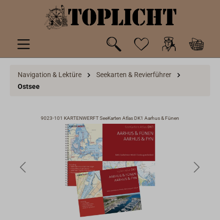
inhalt springen
Navigation & Lektüre
Seekarten & Revierführer
Ostsee
9023-101 KARTENWERFT SeeKarten Atlas DK1 Aarhus & Fünen