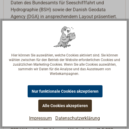
Daten des Bundesamts für Seeschifffahrt und
Hydrographie (BSH) sowie der Danish Geodata
Agency (DGA) in ansprechendem Layout präsentiert.
Die Karten bieten klare Struktur, eingängige
Symbolik, Texte in Deutsch und Dänisch und
Begriffe und Kurzinfos in Englisch.
Der Atlas besteht aus:
Hier können Sie auswählen, welche Cookies aktiviert sind. Sie können
wählen zwischen für den Betrieb der Website erforderlichen Cookies und
5 bis 8 Revierkarten (Maßstab 1:240.000)
zusätzlichen Marketing-Cookies. Wenn Sie alle Cookies auswählen,
9 bis 25 Küstenkarten (1:120.000 bis 1:80.000)
sammeln wir Daten für die Analyse und das Aussteuern von
Werbekampagnen.
37 bis 59 Detailkarten im Maßstab 1:40.000 bis
1:20.000
Nur funktionale Cookies akzeptieren
Die Seekarten können auch digital in der Kartenwerft
Navgo App (Android und iOS) genutzt werden –
Alle Cookies akzeptieren
kostenlos und unbefristet.
Impressum
Datenschutzerklärung
Der beigefügte Hafenatlas im A4-Format stellt 74 bis