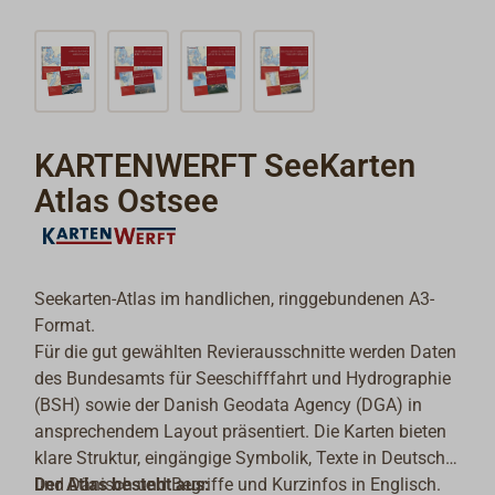
KARTENWERFT SeeKarten
Atlas Ostsee
Seekarten-Atlas im handlichen, ringgebundenen A3-
Format.
Für die gut gewählten Revierausschnitte werden Daten
des Bundesamts für Seeschifffahrt und Hydrographie
(BSH) sowie der Danish Geodata Agency (DGA) in
ansprechendem Layout präsentiert. Die Karten bieten
klare Struktur, eingängige Symbolik, Texte in Deutsch
und Dänisch und Begriffe und Kurzinfos in Englisch.
Der Atlas besteht aus: