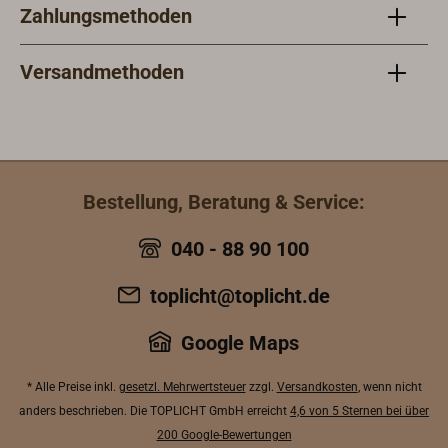
Zahlungsmethoden
Maßs
Küst
bis 
Versandmethoden
Maßs
Seek
Kart
iOS)
unbef
Bestellung, Beratung & Service:
Hafe
in d
040 - 88 90 100
der 
und 
toplicht@toplicht.de
vor.
der 
Google Maps
Hinw
verf
* Alle Preise inkl.
gesetzl. Mehrwertsteuer
zzgl.
Versandkosten
, wenn nicht
Kunst
anders beschrieben. Die TOPLICHT GmbH erreicht
4,6 von 5 Sternen bei über
Spri
200 Google-Bewertungen