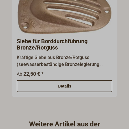
Siebe für Borddurchführung
Bronze/Rotguss
Kräftige Siebe aus Bronze/Rotguss
(seewasserbeständige Bronzelegierung
CC491K (CuSn5Zn5Pb5-C). Die losen Siebe
22,50 € *
Ab
für den Wassereinlass sind genau auf den
Durchmesser des Außenflansches der
Details
entsprechenden Borddurchführungen aus
Bronze/Rotguss abgestimmt. Diese finden Sie
unter passende Artikel.Die Siebe verfügen
über drei Bohrungen zur Befestigung am
Unterwasserschiff. Die dem Sieb zugeordnete
Weitere Artikel aus der
Gewindegröße der passenden