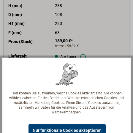
H (mm)
238
D (mm)
108
H1 (mm)
230
F (mm)
63
189,00 €*
Preis (Stück)
netto:
158,82 €
Lieferzeit
Am Lager
Merken
In den Warenkorb
Hier können Sie auswählen, welche Cookies aktiviert sind. Sie können
wählen zwischen für den Betrieb der Website erforderlichen Cookies und
zusätzlichen Marketing-Cookies. Wenn Sie alle Cookies auswählen,
sammeln wir Daten für die Analyse und das Aussteuern von
Art-Nr.
1916-375
Werbekampagnen.
Ausführung
Rotguss
G BSP (Zoll)
3
Nur funktionale Cookies akzeptieren