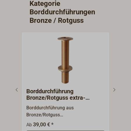
Kategorie
Borddurchführung ist auf dem Sieb
Borddurchführungen
markiert/eingegossen.Die
Borddurchführungen sind nicht im
Bronze / Rotguss
Lieferumfang enthalten und müssen separat
bestellt werden.
Borddurchführung
Bor
Bronze/Rotguss extra-
Bro
lang/breit
Borddurchführung aus
Sehr
Bronze/Rotguss
Bord
(seewasserbeständige
seew
39,00 € *
9
Ab
Ab
Bronzelegierung CC491K
CuSn