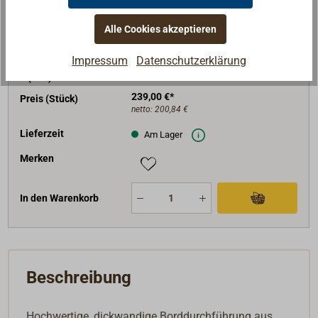
H (mm)
239
Alle Cookies akzeptieren
D (mm)
122
H1 (mm)
230
Impressum
Datenschutzerklärung
F (mm)
75
239,00 €*
Preis (Stück)
netto:
200,84 €
Lieferzeit
Am Lager
Merken
In den Warenkorb
Beschreibung
Hochwertige, dickwandige Borddurchführung aus