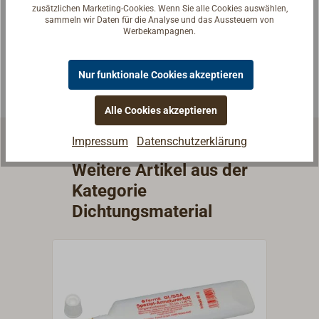
zusätzlichen Marketing-Cookies. Wenn Sie alle Cookies auswählen,
Seglerinnen. Wir verstehen Ihre Fragen und geben die
sammeln wir Daten für die Analyse und das Aussteuern von
passende Antwort.
Werbekampagnen.
Experten kontaktieren
Nur funktionale Cookies akzeptieren
Alle Cookies akzeptieren
Impressum
Datenschutzerklärung
Weitere Artikel aus der
Kategorie
Dichtungsmaterial