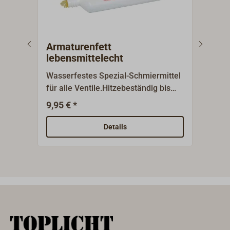
Armaturenfett
Dic
lebensmittelecht
Wasserfestes Spezial-Schmiermittel
Zum 
für alle Ventile.Hitzebeständig bis
Vers
160°C, Trinkwasser geeignet.
Roll
9,95 € *
5
Ab
Details