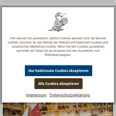
Beschreibung
Flacher Cockpitabfluss mit glatter Stirnfläche aus
Hier können Sie auswählen, welche Cookies aktiviert sind. Sie können
Messing.
wählen zwischen für den Betrieb der Website erforderlichen Cookies und
Mit Schlauchtülle und leicht herausnehmbares
zusätzlichen Marketing-Cookies. Wenn Sie alle Cookies auswählen,
sammeln wir Daten für die Analyse und das Aussteuern von
Edelstahl-Spiralsieb.
Werbekampagnen.
Spiralsieb auch separat als Ersatzteil lieferbar.
Nur funktionale Cookies akzeptieren
Alle Cookies akzeptieren
Impressum
Datenschutzerklärung