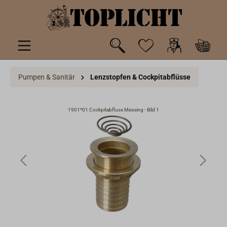
inhalt springen
Pumpen & Sanitär
Lenzstopfen & Cockpitabflüsse
1901*01 Cockpitabfluss Messing - Bild 1