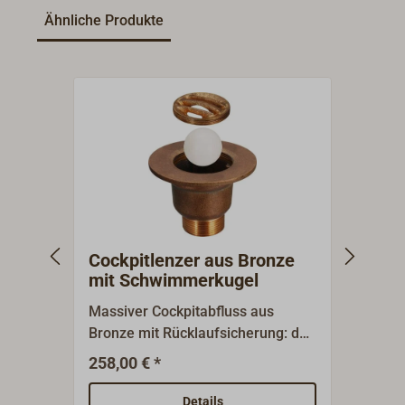
Ähnliche Produkte
Cockpitlenzer aus Bronze
Back
mit Schwimmerkugel
Mess
Massiver Cockpitabfluss aus
Durch
Bronze mit Rücklaufsicherung: der
Einse
im Gehäuse befindliche Ball
mm. Ideal geeignet um geringe
258,00 € *
10
Ab
verhindert das Eindringen des
Menge
Wassers von außen.Die Größe des
zum B
Details