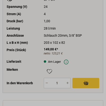
Spannung (V)
24
Strom (A)
4
Druck (bar)
1,00
Leistung
28 l/min
Anschlüsse
Schlauch 20mm, 3/8" BSP
L x B x H (mm)
203 x 102 x 82
149,00 €*
Preis (Stück)
netto:
125,21 €
Lieferzeit
Am Lager
Merken
In den Warenkorb