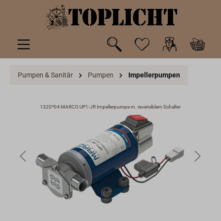
inhalt springen
Pumpen & Sanitär
Pumpen
Impellerpumpen
1320*04 MARCO UP1-JR Impellerpumpe m. reversiblem Schalter