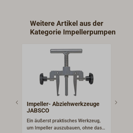
450 g.
Weitere Artikel aus der
Kategorie Impellerpumpen
Impeller- Abziehwerkzeuge
Imp
JABSCO
MA
Ein äußerst praktisches Werkzeug,
Sehr
um Impeller auszubauen, ohne das
eins