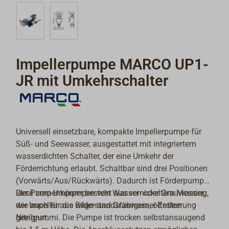
Impellerpumpe MARCO UP1-
JR mit Umkehrschalter
Universell einsetzbare, kompakte Impellerpumpe für
Süß- und Seewasser, ausgestattet mit integriertem
wasserdichten Schalter, der eine Umkehr der
Förderrichtung erlaubt. Schaltbar sind drei Positionen
(Vorwärts/Aus/Rückwärts). Dadurch ist Förderpumpe
ideal zum Umpumpen von Wasser- oder Grauwasser,
Der Pumpenkörper besteht aus vernickeltem Messing,
wie auch für die Bilge- und Grauwasser-Entleerung
der Impeller aus widerstandsfähigem, ölfesten
geeignet.
Nitrilgummi. Die Pumpe ist trocken selbstansaugend