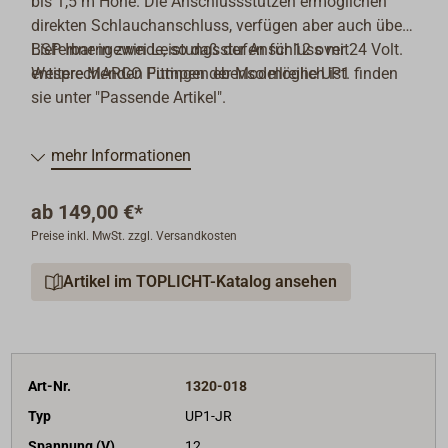
bis 1,5 m Höhe. Die Anschlussstutzen ermöglichen
direkten Schlauchanschluss, verfügen aber auch über
BSP Innengewinde, so daß der Anschluss mit
Lieferbar in zwei Leistungsstufen für 12 over 24 Volt.
entsprechenden Fittingen ebenso möglich ist.
Weitere MARCO Pumpen der Modellreihe UP1 finden
sie unter "Passende Artikel".
mehr Informationen
ab
149,00 €*
Preise inkl. MwSt. zzgl. Versandkosten
Artikel im TOPLICHT-Katalog ansehen
Art-Nr.
1320-018
Typ
UP1-JR
Spannung (V)
12