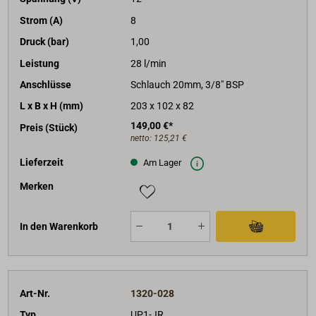
Strom (A)
8
Druck (bar)
1,00
Leistung
28 l/min
Anschlüsse
Schlauch 20mm, 3/8" BSP
L x B x H (mm)
203 x 102 x 82
149,00 €*
Preis (Stück)
netto:
125,21 €
Lieferzeit
Am Lager
Merken
In den Warenkorb
Art-Nr.
1320-028
Typ
UP1-JR