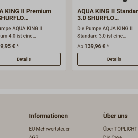
 KING II Premium
AQUA KING II Standa
 SHURFLO
3.0 SHURFLO
chwasser-Pumpe
Frischwasserpumpe
umpe AQUA KING II
Die Pumpe AQUA KING II
um 4.0 ist eine
Standard 3.0 ist eine
ungsfähige
leistungsfähige
9,95 € *
139,96 € *
Ab
wasserpumpe in
Trinkwasserpumpe in
eausführung. Die Pumpe
Marineausführung. Die Pu
Details
Details
it Jahren bewährt, hat eine
ist seit Jahren bewährt, hat
Laufruhe und bietet einen
hohe Laufruhe und bietet e
ngskomfort wie zu Hause.
Nutzungskomfort wie zu H
4-Kammer-Membranpumpe
Die 4-Kammer-Membranp
rockenselbstansaugend bis
ist trockenselbstansaugend
 und darf trockenlaufen. Ein
1,5 m und darf trockenlauf
ter sorgt für sauberes
Der gekapselte Druckschalt
Informationen
Über uns
wasser. Der gekapselte
schaltet bei 2,4 bar ein und
schalter schaltet bei 2,8
3,1 bar wieder aus. Die Pu
EU-Mehrwertsteuer
Über TOPLICHT
in und bei 3,8 bar wieder
ist mit einem integrierten 
AGB
Die Crew