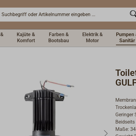
 &
Kajüte &
Farben &
Elektrik &
Pumpen 
Komfort
Bootsbau
Motor
Sanitär
Toil
GUL
Membranp
Trockenla
Geringer 
Beidseit
Maße: 3