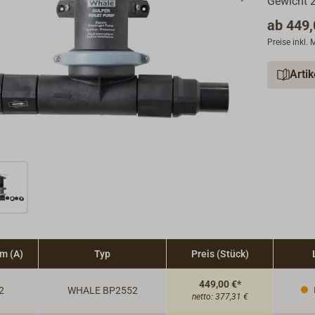
Gewicht 2
ab
449,
Preise inkl.
Arti
m (A)
Typ
Preis (Stück)
449,00 €*
2
WHALE BP2552
netto:
377,31 €