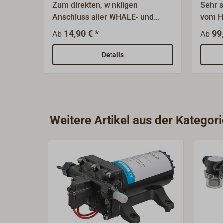
Zum direkten, winkligen
Sehr s
Anschluss aller WHALE- und
vom H
HENDERSON-Pumpen sowie aller
einset
14,90 € *
99
Ab
Ab
Zubehörteile.Verklebung mit
Schmu
PVC-Kleber ist ratsam.
Bilge
Details
(Bilg
Tanku
Hebels
Durchl
Durchl
Weitere Artikel aus der Kateg
Durchl
für 2
Schla