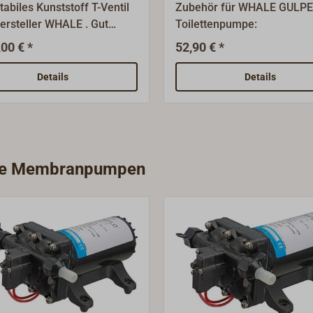
tabiles Kunststoff T-Ventil
Zubehör für WHALE GULP
ersteller WHALE . Gut
Toilettenpumpe:
zbar für Fäkalien-,
,00 € *
52,90 € *
tzwasser und
nwassersysteme.
Details
Details
epumpenverteilung,
mschaltung usw.)Mögliche
tellungen:- linker
ass geöffnet- rechter
ass geöffnet- beide
orie Membranpumpen
ässe geschlossenErhältlich
5mm oder 38mm
uchanschluss.