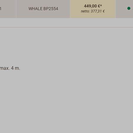
449,00 €*
1
WHALE BP2554
netto:
377,31 €
 max. 4 m.