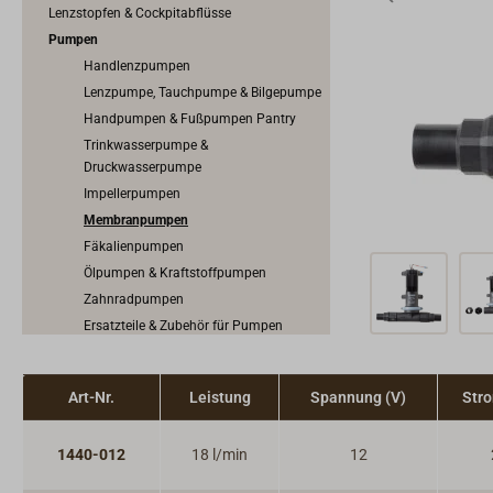
Lenzstopfen & Cockpitabflüsse
Pumpen
Handlenzpumpen
Lenzpumpe, Tauchpumpe & Bilgepumpe
Handpumpen & Fußpumpen Pantry
Trinkwasserpumpe &
Druckwasserpumpe
Impellerpumpen
Membranpumpen
Fäkalienpumpen
Ölpumpen & Kraftstoffpumpen
Zahnradpumpen
Ersatzteile & Zubehör für Pumpen
Pumpenschalter
Art-Nr.
Leistung
Spannung (V)
Stro
1440-012
18 l/min
12