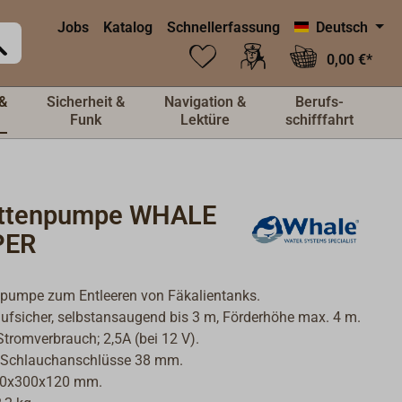
Jobs
Katalog
Schnellerfassung
Deutsch
0,00 €*
&
Sicherheit &
Navigation &
Berufs-
Funk
Lektüre
schifffahrt
ettenpumpe WHALE
PER
umpe zum Entleeren von Fäkalientanks.
ufsicher, selbstansaugend bis 3 m, Förderhöhe max. 4 m.
Stromverbrauch; 2,5A (bei 12 V).
s Schlauchanschlüsse 38 mm.
40x300x120 mm.