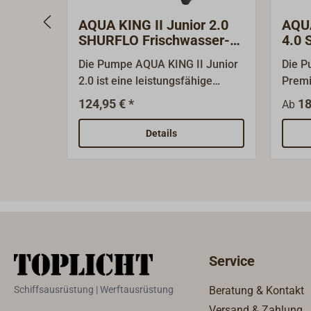
AQUA KING II Junior 2.0
AQUA
SHURFLO Frischwasser-
4.0
Pumpe
Fris
Die Pumpe AQUA KING II Junior
Die P
2.0 ist eine leistungsfähige
Premi
Trinkwasserpumpe in
leist
124,95 € *
18
Ab
Marineausführung. Die Pumpe
Trink
ist seit Jahren bewährt, hat eine
Marin
Details
hohe Laufruhe und bietet einen
ist se
Nutzungskomfort wie zu Hause.
hohe 
Die 4-Kammer-Membranpumpe
Nutzu
ist trockenselbstansaugend bis
Die 
1,5 m und darf trockenlaufen.
ist t
Der gekapselte Druckschalter
1,8 m
schaltet bei 0,7 bar ein und bei
Vorfil
Service
1,4 bar wieder aus. Technische
Trink
Merkmale:4-Kammer-Membran-
Druck
Schiffsausrüstung | Werftausrüstung
Beratung & Kontakt
Pumpe,max. Förderleistung: 7,6
bar e
Versand & Zahlung