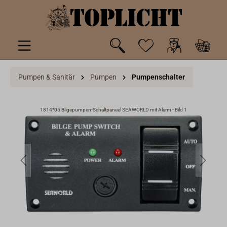
inhalt springen
Pumpen & Sanitär
Pumpen
Pumpenschalter
1814*05 Bilgepumpen-Schaltpaneel SEAWORLD mit Alarm - Bild 1