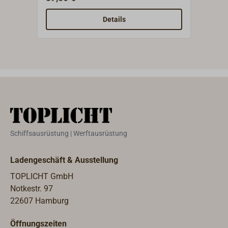
Für
Ansc
Details
Merk
Grob
Conn
zur S
Rein
AK13
UF08
UF12
UF20
Schiffsausrüstung | Werftausrüstung
WAT
FW08
Ladengeschäft & Ausstellung
FW12
FW12
TOPLICHT GmbH
FT12
Notkestr. 97
22607 Hamburg
Öffnungszeiten