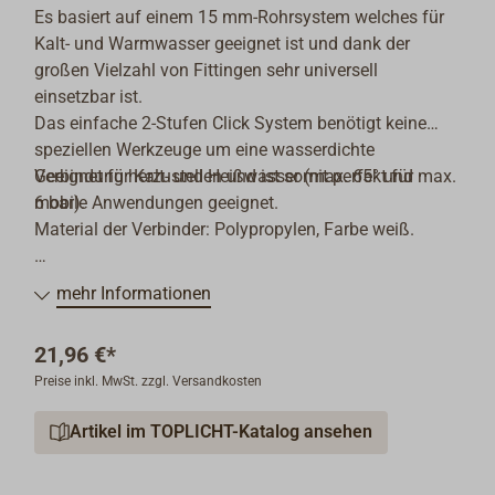
Es basiert auf einem 15 mm-Rohrsystem welches für
Kalt- und Warmwasser geeignet ist und dank der
großen Vielzahl von Fittingen sehr universell
einsetzbar ist.
Das einfache 2-Stufen Click System benötigt keine
speziellen Werkzeuge um eine wasserdichte
Verbindung herzustellen und ist somit perfekt für
Geeignet für Kalt- und Heißwasser (max. 65° und max.
mobile Anwendungen geeignet.
6 bar).
Material der Verbinder: Polypropylen, Farbe weiß.
Weitere Adapter, auch als Übergang zu Messing-
mehr Informationen
Fittingen, auf Anfrage.
21,96 €*
Preise inkl. MwSt. zzgl. Versandkosten
Artikel im TOPLICHT-Katalog ansehen