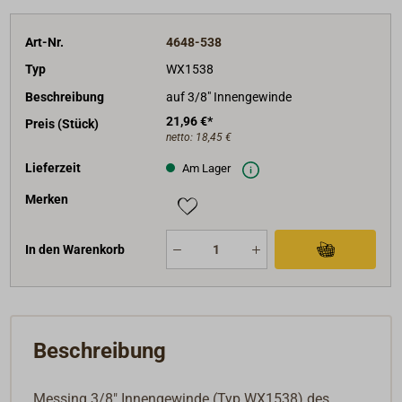
Art-Nr.
4648-538
Typ
WX1538
Beschreibung
auf 3/8" Innengewinde
21,96 €*
Preis (Stück)
netto:
18,45 €
Lieferzeit
Am Lager
Merken
In den Warenkorb
Beschreibung
Messing 3/8" Innengewinde (Typ WX1538) des