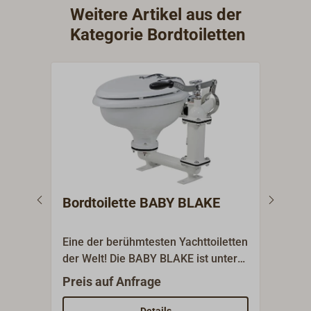
Kolbenstange,1 x O-Ring
+60°C,
Weitere Artikel aus der
Umschalthebel,2 x O-Ring
Durc
Kategorie Bordtoiletten
Stopfen,1 x Sprungfeder,1 x
sind s
Pufferscheibe Pumphebel.
Entlüf
Bordtoilette BABY BLAKE
Bor
mit
Eine der berühmtesten Yachttoiletten
Die 
der Welt! Die BABY BLAKE ist unter
der 
den Yachttoiletten der Klassiker
sein
Preis auf Anfrage
599,
schlechthin.Blakes' Bordtoiletten
Herst
wurden am Ende des viktorianischen
Porz