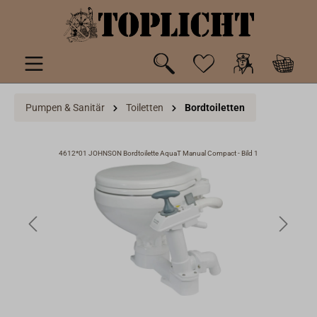
inhalt springen
Pumpen & Sanitär
Toiletten
Bordtoiletten
4612*01 JOHNSON Bordtoilette AquaT Manual Compact - Bild 1