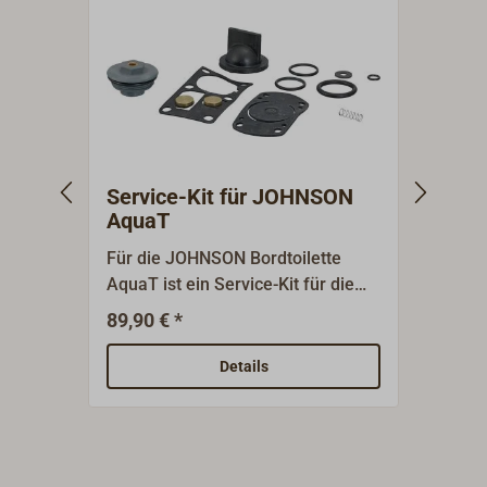
Service-Kit für JOHNSON
Fäka
AquaT
Für die JOHNSON Bordtoilette
Dickw
AquaT ist ein Service-Kit für die
Sanit
Handpumpe lieferbar.Der
integr
89,90 € *
6,
Ab
Wartungssatz enthält1 x obere
Beson
Ventidichtung,1 untere
Geruch
Details
Ventildichtung,1 x
Deutsc
Rückschlagventil,1 x
Die Ob
Dichtungsgehäuse,1 x O-Ring
saube
Dichtungsgehäuse,1 x O-Ring f.
halte