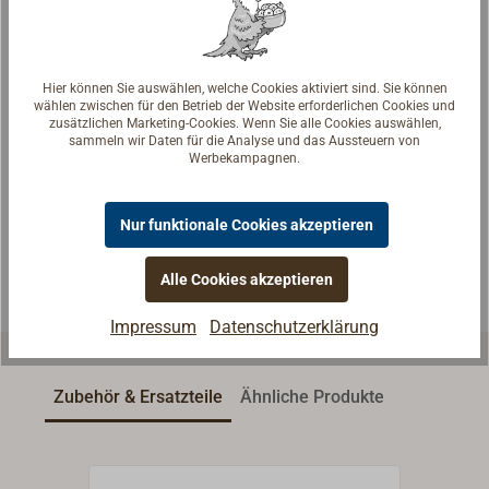
Hier können Sie auswählen, welche Cookies aktiviert sind. Sie können
wählen zwischen für den Betrieb der Website erforderlichen Cookies und
Fragen zum Artikel?
zusätzlichen Marketing-Cookies. Wenn Sie alle Cookies auswählen,
sammeln wir Daten für die Analyse und das Aussteuern von
Reden Sie mit Handwerkern, Bootsbauern und
Werbekampagnen.
Seglerinnen. Wir verstehen Ihre Fragen und geben die
passende Antwort.
Nur funktionale Cookies akzeptieren
Experten kontaktieren
Alle Cookies akzeptieren
Impressum
Datenschutzerklärung
Zubehör & Ersatzteile
Ähnliche Produkte