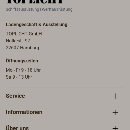
Bakterienwachstum im
Schiffsausrüstung | Werftausrüstung
Filterbett.Einfache Montage durch
drehbare Universalanschlüsse (13
Ladengeschäft & Ausstellung
mm Schlauch und ½"-
Außengewinde).Abmessungen (L x B
TOPLICHT GmbH
x H ): 230 x 100 x 140 mm.Standzeit
Notkestr. 97
der Filterpatrone: 4.500 Liter oder 1
22607 Hamburg
Jahr.Einfacher Filterwechsel ohne
Öffnungszeiten
Werkzeug.
Mo - Fr 9 - 18 Uhr
Sa 9 - 13 Uhr
Service
Informationen
Über uns