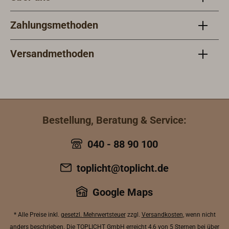
Zahlungsmethoden
Versandmethoden
Bestellung, Beratung & Service:
040 - 88 90 100
toplicht@toplicht.de
Google Maps
* Alle Preise inkl.
gesetzl. Mehrwertsteuer
zzgl.
Versandkosten
, wenn nicht
anders beschrieben. Die TOPLICHT GmbH erreicht
4,6 von 5 Sternen bei über