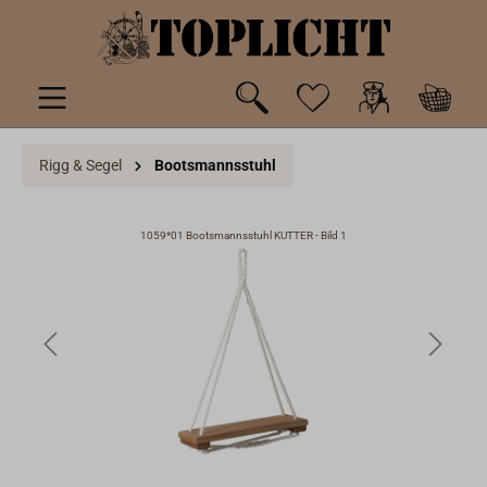
inhalt springen
Rigg & Segel
Bootsmannsstuhl
1059*01 Bootsmannsstuhl KUTTER - Bild 1