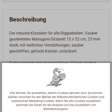
Beschreibung
Der robuste Klassiker für alle Riggarbeiten. Sauber
gearbeitetes Mahagoni-Sitzbrett 15 x 52 cm, 25 mm
stark, mit seitlichen Verstärkungen, sauber
geschliffen, gefaste Kanten, unlackiert.
Fertig getakelt mit eingespleißtem 10 mm starken,
weißem Perlon-Tauwerk und mit einem solide
eingebundenen Heißauge.
Auch lieferbar zum selber Takeln: nur Sitzbrett ohne
Stropp.
Hier können Sie auswählen, welche Cookies aktiviert sind. Sie können
wählen zwischen für den Betrieb der Website erforderlichen Cookies und
zusätzlichen Marketing-Cookies. Wenn Sie alle Cookies auswählen,
sammeln wir Daten für die Analyse und das Aussteuern von
Werbekampagnen.