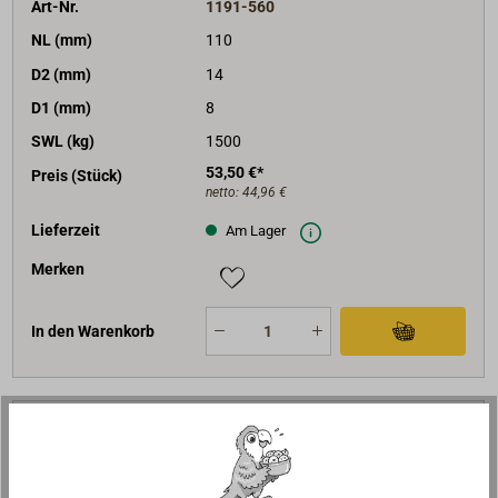
Art-Nr.
1191-560
NL (mm)
110
D2 (mm)
14
D1 (mm)
8
SWL (kg)
1500
53,50 €*
Preis (Stück)
netto:
44,96 €
Lieferzeit
Am Lager
Merken
In den Warenkorb
Art-Nr.
1191-561
NL (mm)
130