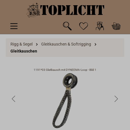
inhalt springen
Rigg & Segel
Gleitkauschen & Softrigging
Gleitkauschen
1191*03 Gleitkausch mit DYNEEMA-Loop - Bild 1