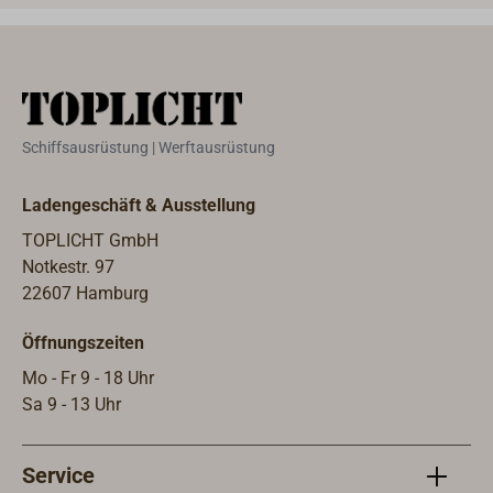
hindurch zu führen und dadurch
Nachf
einen 3-D-Holepunkt herzustellen
Pock
oder den Barberholer wie eine Talje
zu untersetzen.Die maximale
Belastung sollte die Hälfte der
angegebenen Bruchlast nicht
Schiffsausrüstung | Werftausrüstung
überschreiten.
Ladengeschäft & Ausstellung
TOPLICHT GmbH
Notkestr. 97
22607 Hamburg
Öffnungszeiten
Mo - Fr 9 - 18 Uhr
Sa 9 - 13 Uhr
Service