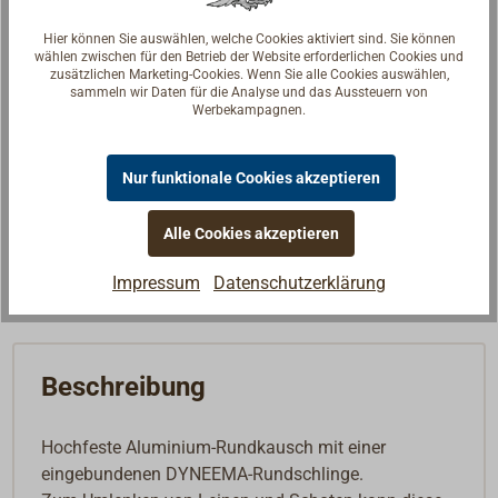
D2 (mm)
20
D1 (mm)
10
Hier können Sie auswählen, welche Cookies aktiviert sind. Sie können
wählen zwischen für den Betrieb der Website erforderlichen Cookies und
SWL (kg)
1500
zusätzlichen Marketing-Cookies. Wenn Sie alle Cookies auswählen,
sammeln wir Daten für die Analyse und das Aussteuern von
56,91 €*
Preis (Stück)
Werbekampagnen.
netto:
47,82 €
Lieferzeit
Am Lager
Nur funktionale Cookies akzeptieren
Merken
Alle Cookies akzeptieren
In den Warenkorb
Impressum
Datenschutzerklärung
Beschreibung
Hochfeste Aluminium-Rundkausch mit einer
eingebundenen DYNEEMA-Rundschlinge.