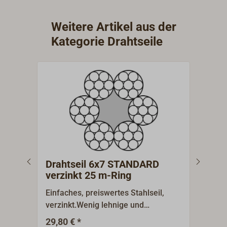
Weitere Artikel aus der
Kategorie Drahtseile
Drahtseil 6x7 STANDARD
Dra
verzinkt 25 m-Ring
ver
Einfaches, preiswertes Stahlseil,
Einfa
verzinkt.Wenig lehnige und
verz
dehnungsarme Seilkonstruktion,
dehn
29,80 € *
195,