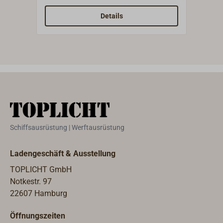
geeignet für unterschiedlichste
geei
Abspannungen und Aufhängungen.
Absp
Details
Schiffsausrüstung | Werftausrüstung
Ladengeschäft & Ausstellung
TOPLICHT GmbH
Notkestr. 97
22607 Hamburg
Öffnungszeiten