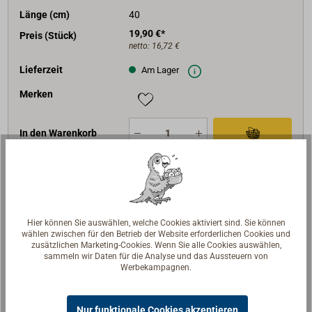
Länge (cm)
40
19,90 €*
Preis (Stück)
netto:
16,72 €
Lieferzeit
Am Lager
Merken
In den Warenkorb
Art-Nr.
1609-450
D (mm)
4
Hier können Sie auswählen, welche Cookies aktiviert sind. Sie können
wählen zwischen für den Betrieb der Website erforderlichen Cookies und
Länge (cm)
50
zusätzlichen Marketing-Cookies. Wenn Sie alle Cookies auswählen,
sammeln wir Daten für die Analyse und das Aussteuern von
19,90 €*
Preis (Stück)
Werbekampagnen.
netto:
16,72 €
Lieferzeit
Am Lager
Nur funktionale Cookies akzeptieren