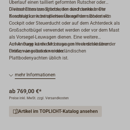
Überlauf einen tailliert geformten Rutscher oder
Gleitschlitten aus Bronze, der durch seine breite
Diverse Einsatzmöglichkeiten sind denkbar. Der
Konstruktion kontrolliertes Übergehen sicherstellt.
Beschlag kann beispielsweise auf dem Boden von
Cockpit oder Steuerducht oder auf dem Achterdeck als
Großschotbügel verwendet werden oder vor dem Mast
als Vorsegel-Leuwagen dienen. Eine weitere
Anwendung ist die Montage am Heck direkt über der
Auf Anfrage kann der Leuwagen in verschiedenen
Pinne, wie es bei der niederländischen
Größen angeboten werden.
Plattbodenyachten üblich ist.
mehr Informationen
ab
769,00 €*
Preise inkl. MwSt. zzgl. Versandkosten
Artikel im TOPLICHT-Katalog ansehen