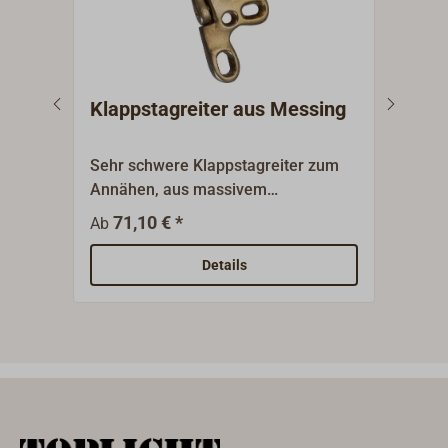
Klappstagreiter aus Messing
Lög
Sehr schwere Klappstagreiter zum
Klass
Annähen, aus massivem
zum 
Gussmessing.Für besonders dicke
Vorl
71,10 € *
1
Ab
Ab
Vorstagen.Robuster Verschluss mit
deut
mit Schnappbolzen.
hand
Details
Durc
klei