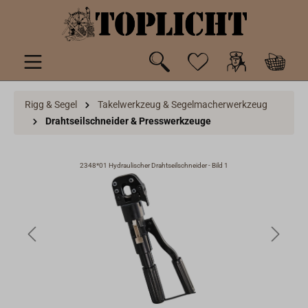
inhalt springen
Rigg & Segel
Takelwerkzeug & Segelmacherwerkzeug
Drahtseilschneider & Presswerkzeuge
2348*01 Hydraulischer Drahtseilschneider - Bild 1