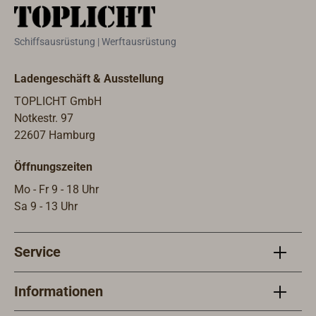
Take
von 
Schiffsausrüstung | Werftausrüstung
Tauw
Nade
Ladengeschäft & Ausstellung
Drah
Durc
TOPLICHT GmbH
Notkestr. 97
22607 Hamburg
Öffnungszeiten
Mo - Fr 9 - 18 Uhr
Sa 9 - 13 Uhr
Service
Informationen