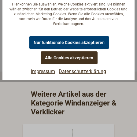
Hier können Sie auswählen, welche Cookies aktiviert sind. Sie können
Fragen zum Artikel?
wählen zwischen für den Betrieb der Website erforderlichen Cookies und
zusätzlichen Marketing-Cookies. Wenn Sie alle Cookies auswählen,
Reden Sie mit Handwerkern, Bootsbauern und
sammeln wir Daten für die Analyse und das Aussteuern von
Werbekampagnen.
Seglerinnen. Wir verstehen Ihre Fragen und geben die
passende Antwort.
Nur funktionale Cookies akzeptieren
Experten kontaktieren
Alle Cookies akzeptieren
Impressum
Datenschutzerklärung
Weitere Artikel aus der
Kategorie Windanzeiger &
Verklicker